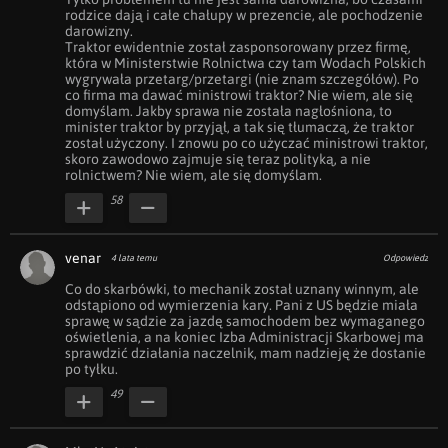
rodzice dają i całe chałupy w prezencie, ale pochodzenie 
darowizny.

Traktor ewidentnie został zasponsorowany przez firmę, 
która w Ministerstwie Rolnictwa czy tam Wodach Polskich 
wygrywała przetarg/przetargi (nie znam szczegółów). Po 
co firma ma dawać ministrowi traktor? Nie wiem, ale się 
domyślam. Jakby sprawa nie została nagłośniona, to 
minister traktor by przyjął, a tak się tłumaczą, że traktor 
został użyczony. I znowu po co użyczać ministrowi traktor, 
skoro zawodowo zajmuje się teraz polityką, a nie 
rolnictwem? Nie wiem, ale się domyślam.
58
venar
4 lata temu
Odpowiedz
Co do skarbówki, to mechanik został uznany winnym, ale 
odstąpiono od wymierzenia kary. Pani z US będzie miała 
sprawę w sądzie za jazdę samochodem bez wymaganego 
oświetlenia, a na koniec Izba Administracji Skarbowej ma 
sprawdzić działania naczelnik, mam nadzieję że dostanie 
po tyłku.
49