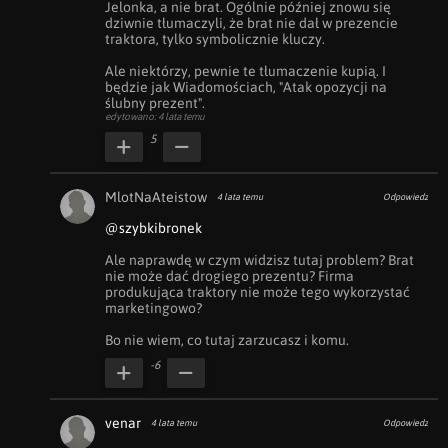
Jelonka, a nie brat. Ogólnie później znowu się 
dziwnie tłumaczyli, że brat nie dał w prezencie 
traktora, tylko symbolicznie kluczy. 

Ale niektórzy, pewnie te tłumaczenie kupią. I 
będzie jak Wiadomościach, "Atak opozycji na 
ślubny prezent".
edytowano: 4 lata temu
5
MlotNaAteistow
4 lata temu
Odpowiedz
@szybkibronek
Ale naprawdę w czym widzisz tutaj problem? Brat 
nie może dać drogiego prezentu? Firma 
produkująca traktory nie może tego wykorzystać 
marketingowo?

Bo nie wiem, co tutaj zarzucasz i komu.
-6
venar
4 lata temu
Odpowiedz