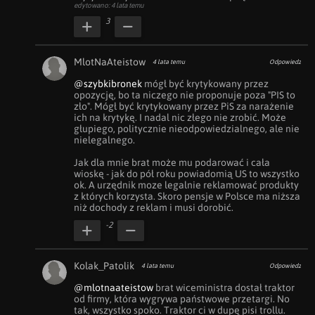
edytowano: 4 lata temu
3
MlotNaAteistow
4 lata temu
Odpowiedz
@szybkibronek
 mógł być krytykowany przez 
opozycję, bo ta niczego nie proponuje poza "PIS to 
zło". Mógł być krytykowany przez PiS za narażenie 
ich na krytykę. I nadal nic złego nie zrobić. Może 
głupiego, politycznie nieodpowiedzialnego, ale nie 
nielegalnego.

Jak dla mnie brat może mu podarować i cała 
wioskę - jak do pół roku powiadomią US to wszystko 
ok. A urzędnik moze legalnie reklamować produkty 
z których korzysta. Skoro pensje w Polsce ma niższa 
niż dochody z reklam i musi dorobić.
-2
Kolak_Patolik
4 lata temu
Odpowiedz
@mlotnaateistow
 brat wiceministra dostał traktor 
od firmy, która wygrywa państwowe przetargi. No 
tak, wszystko spoko. Traktor ci w dupę pisi trollu.