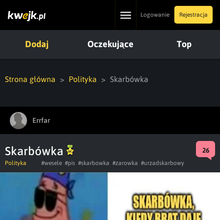
Toggle
Logowanie
Rejestracja
navigation
Dodaj
Oczekujące
Top
Strona główna
Polityka
Skarbówka
Errfar
Skarbówka
26
Polityka
#wesele
#pis
#skarbowka
#zarowka
#urzadskarbowy