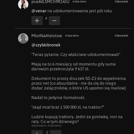
pva4dLSMCh9R14JU
4 lata temu
Odpowiedz
@venar
 na udokumentowanie jest pół roku
4
MlotNaAteistow
4 lata temu
Odpowiedz
@szybkibronek
"Teraz pytanie. Czy właściwie udokumentowali"

Mają na to 6 miesięcy od momentu gdy suma 
darowizn przekroczyła 9 637 zł.

Dokument to prosty druczek SD-Z2 do wypełnienia 
przez net (co absurdalne - nie da się do niego 
dodać załączników, o które US upomni się mailow).

Nadal to jedynie formalność.

"skąd miał brat 1 500 000 zł, na traktor?"

Ludzie kupują traktory. Jedni za gotówkę, inni na 
raty. Co w tym dziwnego?
edytowano: 4 lata temu
-2