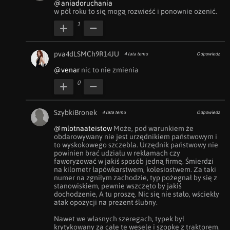
@aniadoruchania
w pół roku to się mogą rozwieść i ponownie ożenić.
1
pva4dLSMCh9R14JU
4 lata temu
Odpowiedz
@venar
 nic to nie zmienia
0
SzybkiBronek
4 lata temu
Odpowiedz
@mlotnaateistow
 Może, pod warunkiem że 
obdarowywany nie jest urzędnikiem państwowym i 
to wyskokowego szczebla. Urzędnik państwowy nie 
powinien brać udziału w reklamach czy 
faworyzować w jakiś sposób jedną firmę. Śmierdzi 
na kilometr łapówkarstwem, kolesiostwem. Za taki 
numer na zgniłym zachodzie, typ pożegnał by się z 
stanowiskiem, pewnie wszczęto by jakiś 
dochodzenie, A tu proszę. Nic się nie stało, wściekły 
atak opozycji na prezent ślubny.

Nawet we własnych szeregach, typek był 
krytykowany za całe te wesele i szopkę z traktorem.