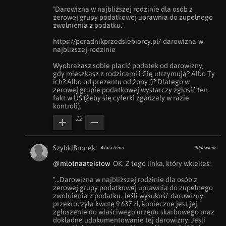
"Darowizna w najbliższej rodzinie dla osób z 
zerowej grupy podatkowej uprawnia do zupełnego 
zwolnienia z podatku."

https://poradnikprzedsiebiorcy.pl/-darowizna-w-
najblizszej-rodzinie

Wyobrażasz sobie płacić podatek od darowizny, 
gdy mieszkasz z rodzicami i Cię utrzymują? Albo Ty 
ich? Albo od prezentu od żony ;)? Dlatego w 
zerowej grupie podatkowej wystarczy zgłosić ten 
fakt w US (żeby się cyferki zgadzały w razie 
kontroli).
12
SzybkiBronek
4 lata temu
Odpowiedz
@mlotnaateistow
  OK. Z tego linka, który wkleiłeś:

"...Darowizna w najbliższej rodzinie dla osób z 
zerowej grupy podatkowej uprawnia do zupełnego 
zwolnienia z podatku. Jeśli wysokość darowizny 
przekroczyła kwotę 9 637 zł, konieczne jest jej 
zgłoszenie do właściwego urzędu skarbowego oraz 
dokładne udokumentowanie tej darowizny. Jeśli 