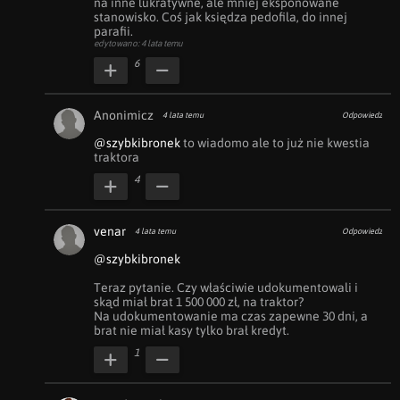
na inne lukratywne, ale mniej eksponowane 
stanowisko. Coś jak księdza pedofila, do innej 
parafii.
edytowano: 4 lata temu
6
Anonimicz
4 lata temu
Odpowiedz
@szybkibronek
 to wiadomo ale to już nie kwestia 
traktora
4
venar
4 lata temu
Odpowiedz
@szybkibronek
Teraz pytanie. Czy właściwie udokumentowali i 
skąd miał brat 1 500 000 zł, na traktor? 

Na udokumentowanie ma czas zapewne 30 dni, a 
brat nie miał kasy tylko brał kredyt.
1