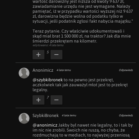
wartość darowizny jest niższa od kwoty 9 637 zł, 
zawiadamianie urzędu nie jest wymagane. Należy 
pamiętać, iż w przypadku wartości wyższej niż 9 637 
zł, darowizna będzie wolna od podatku tylko w 
sytuacji, jeśli podatnik zgłosi fakt nabycia majątku."

Teraz pytanie. Czy właściwie udokumentowali i 
skąd miał brat 1 500 000 zł, na traktor? Jak dla mnie 
śmierdzi przekrętem na kilometr.
edytowano: 4 lata temu
5
Anonimicz
4 lata temu
Odpowiedz
@szybkibronek
 to na pewno jest przekręt, 
aczkolwiek tak jak zauważył młot jest to przekręt 
legalny.
7
SzybkiBronek
4 lata temu
Odpowiedz
@anonimicz
 Jakby był nawet nie legalny, to i tak by 
im nic nie zrobili. Swoich nie ruszą, no chyba, że 
rozdmuchają to w mediach, to najwyżej przeniosą 