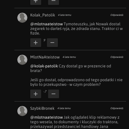
Kolak_Patolik
4 lata temu
Odpowiedz
@mlotnaateistow
 Tymoteuszku, jak Nowak dostał 
zegarek to darłeś ryja, że zdrada stanu. Traktor ci w 
fizde.
9
MlotNaAteistow
4 lata temu
Odpowiedz
@kolak-patolik
 Czy dostał go w prezencie od 
brata?

Jeśli go dostał, odprowadzono od tego podatki i nie 
było to przekupstwo - w czym problem?
-7
SzybkiBronek
4 lata temu
Odpowiedz
@mlotnaateistow
 Jak oglądałeś klip reklamowy z 
tego wesela, to dokumenty i kluczyki do traktora, 
przekazywał przedstawiciel handlowy Jana 