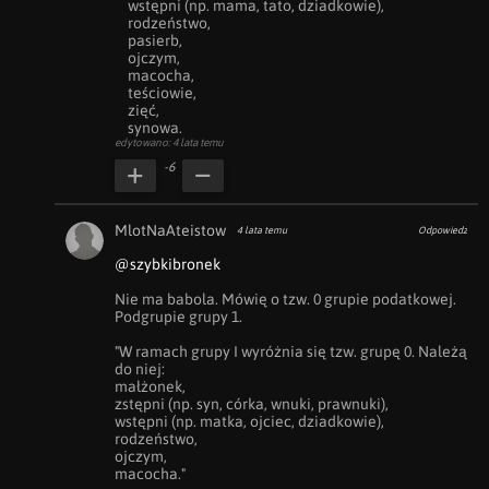
    wstępni (np. mama, tato, dziadkowie),

    rodzeństwo,

    pasierb,

    ojczym,

    macocha,

    teściowie,

    zięć,

    synowa.
edytowano: 4 lata temu
-6
MlotNaAteistow
4 lata temu
Odpowiedz
@szybkibronek
Nie ma babola. Mówię o tzw. 0 grupie podatkowej. 
Podgrupie grupy 1.

"W ramach grupy I wyróżnia się tzw. grupę 0. Należą 
do niej:

małżonek,

zstępni (np. syn, córka, wnuki, prawnuki),

wstępni (np. matka, ojciec, dziadkowie),

rodzeństwo,

ojczym,

macocha."
