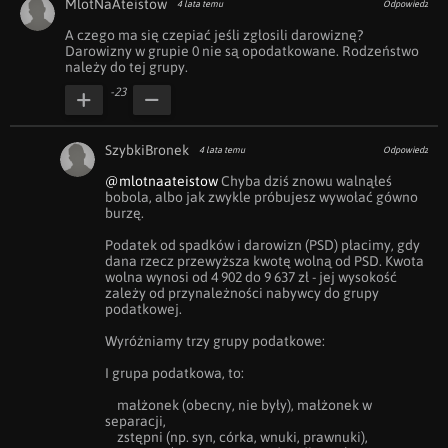
MlotNaAteistow
4 lata temu
Odpowiedz
A czego ma się czepiać jeśli zgłosili darowiznę? 
Darowizny w grupie 0 nie są opodatkowane. Rodzeństwo 
należy do tej grupy.
-23
SzybkiBronek
4 lata temu
Odpowiedz
@mlotnaateistow
 Chyba dziś znowu walnąłeś 
bobola, albo jak zwykle próbujesz wywołać gówno 
burzę. 

Podatek od spadków i darowizn (PSD) płacimy, gdy 
dana rzecz przewyższa kwotę wolną od PSD. Kwota 
wolna wynosi od 4 902 do 9 637 zł - jej wysokość 
zależy od przynależności nabywcy do grupy 
podatkowej.

Wyróżniamy trzy grupy podatkowe:

I grupa podatkowa, to:

    małżonek (obecny, nie były), małżonek w 
separacji,

    zstępni (np. syn, córka, wnuki, prawnuki),
