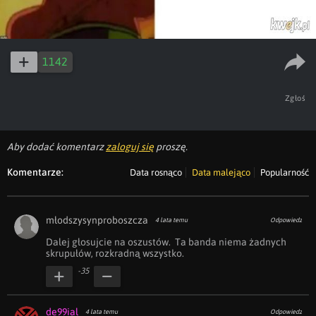
1142
Zgłoś
Aby dodać komentarz
zaloguj się
proszę.
Komentarze:
Data rosnąco
Data malejąco
Popularność
młodszysynproboszcza
4 lata temu
Odpowiedz
Dalej głosujcie na oszustów.  Ta banda niema żadnych 
skrupułów, rozkradną wszystko.
-35
de99ial
4 lata temu
Odpowiedz