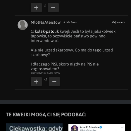
2
MlotNaAteistow
4 lata temu
Odpowiedz
@kolak-patolik
 kwejk Jeśli to była jakakolwiek 
łapówka, to oczywiście państwo powinno 
interweniować.

Ale nie urząd skarbowy. Co ma do tego urząd 
skarbowy?

I dlaczego PiSi, skoro nigdy na PiS nie 
zagłosowałem?
edytowano: 4 lata temu
-1
TE KWEJKI MOGĄ CI SIĘ PODOBAĆ: