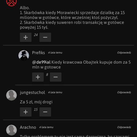
Albo.

1. Skarbówka kiedy Morawiecki sprzedaje działkę za 15 
milionów w gotówce, które wcześniej ktoś pożyczył.

2. Skarbówka kiedy suweren robi transakcję w gotówce 
powyżej 15 tyś.
24
Prefiks
4 lata temu
Odpowiedz
@de99ial
 Kiedy krawcowa Obajtek kupuje dom za 5 
mln w gotowce
8
jungestuchol
4 lata temu
Odpowiedz
Za 5 zł, mój drogi
15
Arachno
4 lata temu
Odpowiedz
Tylko problemem tu nie jest sama darowizna, bo czasami 