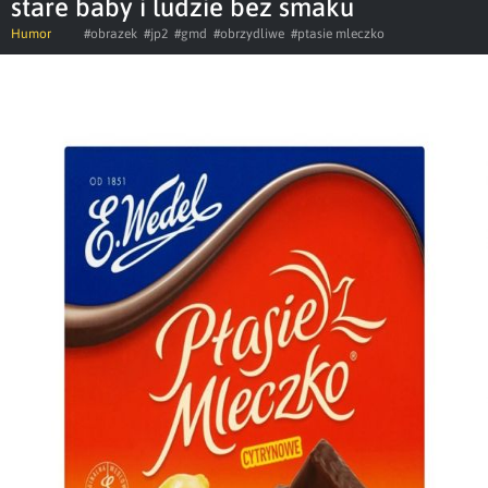
stare baby i ludzie bez smaku
Humor
#obrazek
#jp2
#gmd
#obrzydliwe
#ptasie mleczko