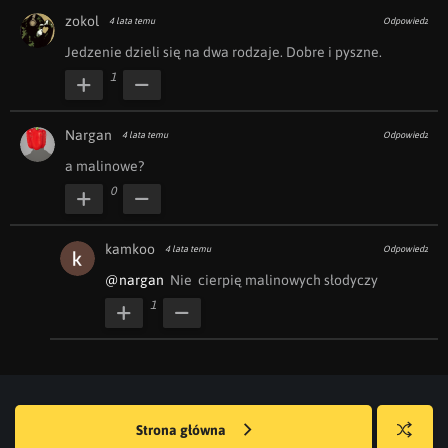
zokol
4 lata temu
Odpowiedz
Jedzenie dzieli się na dwa rodzaje. Dobre i pyszne.
1
Nargan
4 lata temu
Odpowiedz
a malinowe?
0
kamkoo
4 lata temu
Odpowiedz
@nargan
  Nie  cierpię malinowych słodyczy 
1
Strona główna