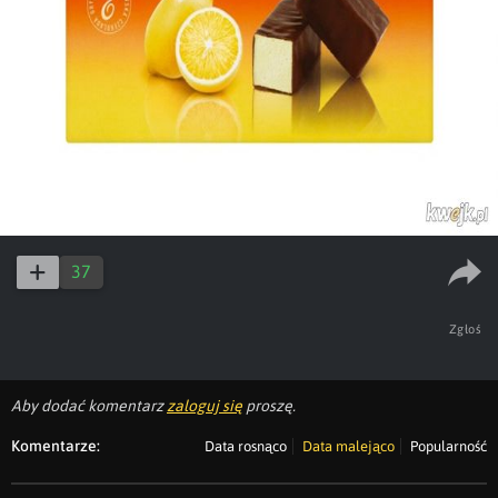
37
Zgłoś
Aby dodać komentarz
zaloguj się
proszę.
Komentarze:
Data rosnąco
Data malejąco
Popularność