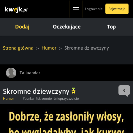
Toggle
Logowanie
Rejestracja
navigation
Dodaj
Oczekujące
Top
Strona główna
Humor
Skromne dziewczyny
Tallaandar
Skromne dziewczyny
9
Humor
#burka
#skromnie
#nieprzyzwoicie