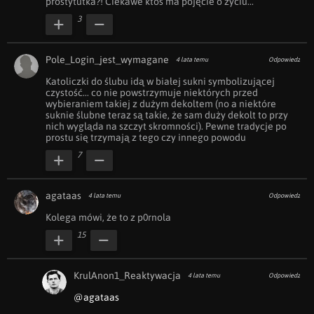
prostytutka?! Ciekawe ktoś ma pojęcie o życiu...
3
Pole_Login_jest_wymagane
4 lata temu
Odpowiedz
Katoliczki do ślubu idą w białej sukni symbolizującej 
czystość... co nie powstrzymuje niektórych przed 
wybieraniem takiej z dużym dekoltem (no a niektóre 
suknie ślubne teraz są takie, że sam duży dekolt to przy 
nich wygląda na szczyt skromności). Pewne tradycje po 
prostu się trzymają z tego czy innego powodu
7
agataas
4 lata temu
Odpowiedz
Kolega mówi, że to z p0rnola
15
KrulAnon1_Reaktywacja
4 lata temu
Odpowiedz
@agataas