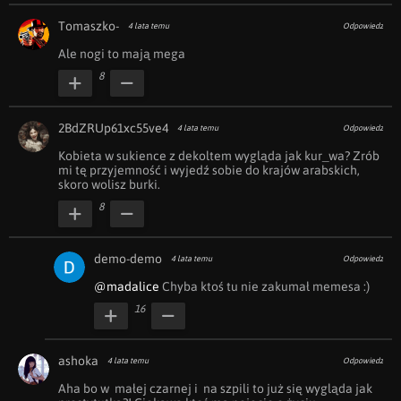
Tomaszko-
4 lata temu
Odpowiedz
Ale nogi to mają mega
8
2BdZRUp61xc55ve4
4 lata temu
Odpowiedz
Kobieta w sukience z dekoltem wygląda jak kur_wa? Zrób 
mi tę przyjemność i wyjedź sobie do krajów arabskich, 
skoro wolisz burki.
8
demo-demo
4 lata temu
Odpowiedz
@madalice
 Chyba ktoś tu nie zakumał memesa :)
16
ashoka
4 lata temu
Odpowiedz
Aha bo w  małej czarnej i  na szpili to już się wygląda jak 