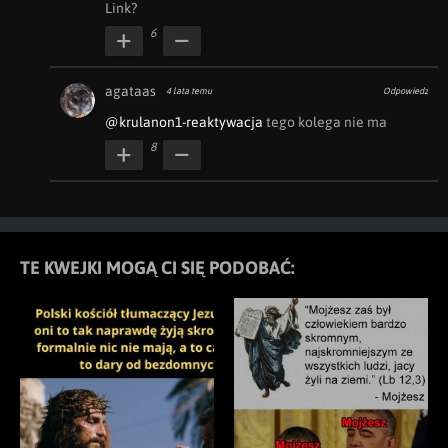
Link?
6
agataas
4 lata temu
Odpowiedz
@krulanon1-reaktywacja
 tego kolega nie ma
8
TE KWEJKI MOGĄ CI SIĘ PODOBAĆ: