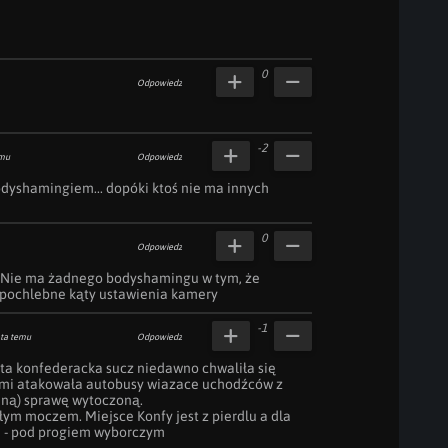
0
Odpowiedz
-2
emu
Odpowiedz
dyshamingiem... dopóki ktoś nie ma innych 
0
Odpowiedz
 Nie ma żadnego bodyshamingu w tym, że 
iepochlebne kąty ustawienia kamery
-1
ata temu
Odpowiedz
 ta konfederacka sucz niedawno chwaliła się 
ami atakowała autobusy wiazace uchodźców z 
jną) sprawę wytoczoną.

łym moczem. Miejsce Konfy jest z pierdlu a dla 
li - pod progiem wyborczym