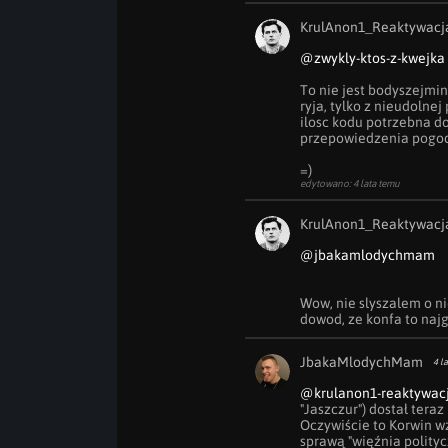
KrulAnon1_Reaktywacj
@zwykly-ktos-z-kwejka
To nie jest bodyszejmink
ryja, tylko z nieudolnej
ilosc kodu potrzebna do
przepowiedzenia pogody
=)
edytowano: 4 lata temu
KrulAnon1_Reaktywacj
@jbakamlodychmam
Wow, nie slyszalem o nie
dowod, ze konfa to naj
JbakaMlodychMam
4 l
@krulanon1-reaktywac
"Jaszczur") dostał teraz
Oczywiście to Korwin wz
sprawą "więźnia polityc