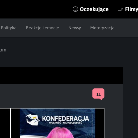
Oczekujące
Film
Polityka
Reakcje i emocje
Newsy
Motoryzacja
tom
11