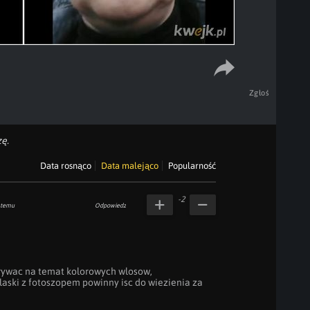
Zgłoś
ę.
Data rosnąco
Data malejąco
Popularność
-2
 temu
Odpowiedz
ywac na temat kolorowych wlosow, 
laski z fotoszopem powinny isc do wiezienia za 