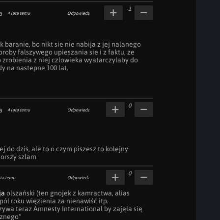
-1
a
4 lata temu
Odpowiedz
 baranie, bo nikt sie nie nabija z jej nalanego 
 proby falszywego upieszania sie i z faktu, ze 
 zrobienia z niej czlowieka wyatarczylaby do 
 na nastepne 100 lat.

0
a
4 lata temu
Odpowiedz
j do dzis, ale to o czym piszesz to kolejny 
gorszy szlam
0
ata temu
Odpowiedz
ja
 olszański (ten gnojek z kamractwa, alias 
 pół roku więzienia za nienawiść itp.

ywa teraz Amnesty International by zajęła się 
znego"
