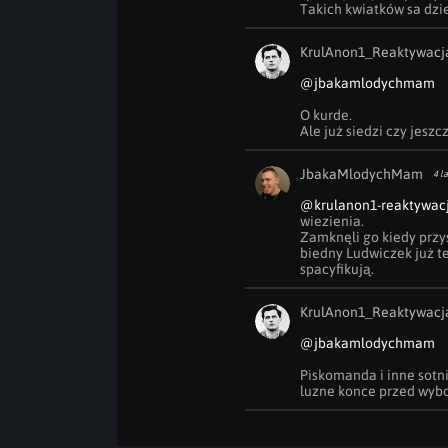
Takich kwiatków sa dzie
KrulAnon1_Reaktywacj
@jbakamlodychmam
O kurde. 

Ale już siedzi czy jeszc
JbakaMlodychMam
4 l
@krulanon1-reaktywac
wiezienia.

Zamknęli go kiedy przy
biedny Ludwiczek już też
spacyfikują.
KrulAnon1_Reaktywacj
@jbakamlodychmam
Piskomanda i inne sotn
luzne konce przed wyb