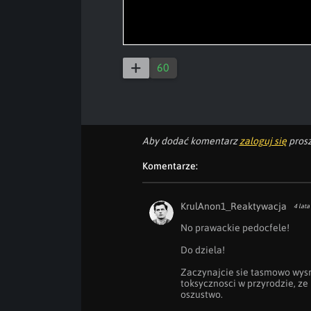
60
Aby dodać komentarz
zaloguj się
prosz
Komentarze:
KrulAnon1_Reaktywacja
4 lata
No prawackie pedocfele!

Do dziela!

Zaczynajcie sie tasmowo wysr
toksycznosci w przyrodzie, ze 
oszustwo.
