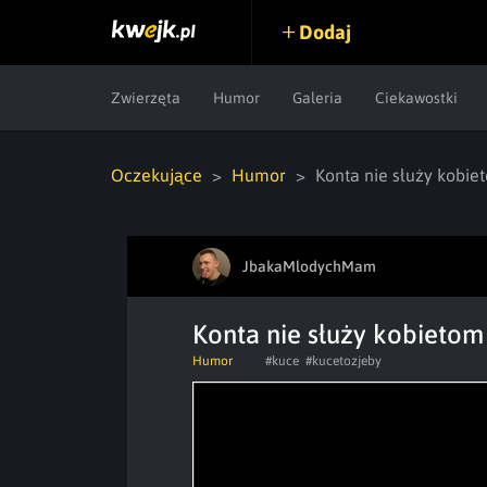
Dodaj
Zwierzęta
Humor
Galeria
Ciekawostki
Oczekujące
Humor
Konta nie służy kobie
JbakaMlodychMam
Konta nie służy kobietom
Humor
#kuce
#kucetozjeby