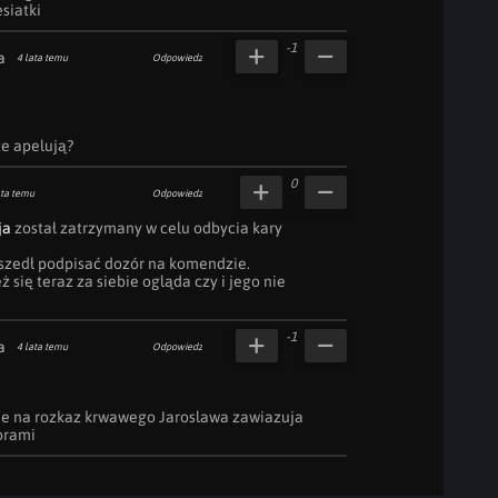
siatki
-1
a
4 lata temu
Odpowiedz
ze apelują?
0
ata temu
Odpowiedz
ja
 został zatrzymany w celu odbycia kary 
szedł podpisać dozór na komendzie.

 się teraz za siebie ogląda czy i jego nie 
-1
a
4 lata temu
Odpowiedz
ie na rozkaz krwawego Jaroslawa zawiazuja 
orami