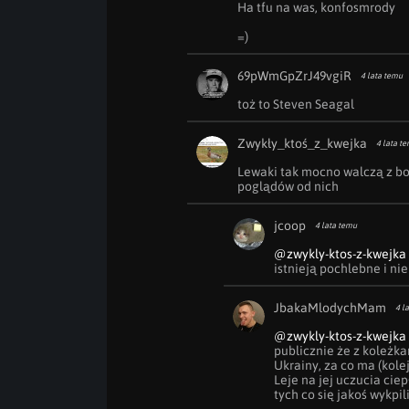
Ha tfu na was, konfosmrody

=)
69pWmGpZrJ49vgiR
4 lata temu
toż to Steven Seagal
Zwykły_ktoś_z_kwejka
4 lata t
Lewaki tak mocno walczą z bo
poglądów od nich
jcoop
4 lata temu
@zwykly-ktos-z-kwejka
istnieją pochlebne i n
JbakaMlodychMam
4 l
@zwykly-ktos-z-kwejka
publicznie że z koleżk
Ukrainy, za co ma (kole
Leje na jej uczucia ciep
tych co się jakoś wykpi