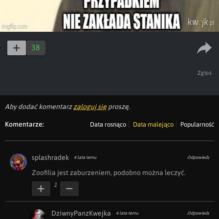
38
Zgłoś
Aby dodać komentarz
zaloguj się
proszę.
Komentarze:
Data rosnąco
Data malejąco
Popularność
splashradek
4 lata temu
Odpowiedz
Zoofilia jest zaburzeniem, podobno można leczyć.
1
DziwnyPanzKwejka
4 lata temu
Odpowiedz