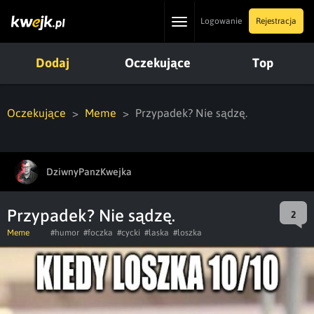
Toggle
Logowanie
Rejestracja
navigation
Dodaj
Oczekujące
Top
Oczekujące
Meme
Przypadek? Nie sądzę.
DziwnyPanzKwejka
Przypadek? Nie sądzę.
2
Meme
#humor
#foczka
#cycki
#laska
#loszka