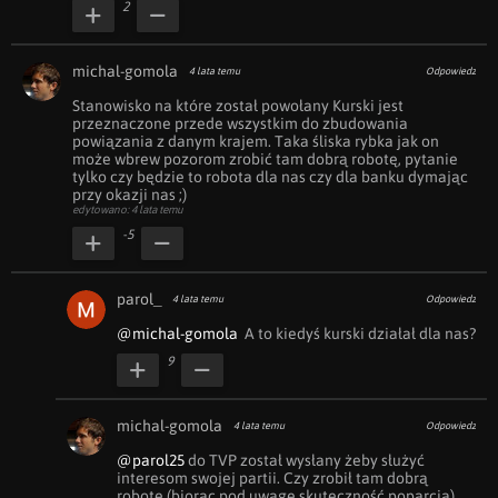
2
michal-gomola
4 lata temu
Odpowiedz
Stanowisko na które został powołany Kurski jest 
przeznaczone przede wszystkim do zbudowania 
powiązania z danym krajem. Taka śliska rybka jak on 
może wbrew pozorom zrobić tam dobrą robotę, pytanie 
tylko czy będzie to robota dla nas czy dla banku dymając 
przy okazji nas ;)
edytowano: 4 lata temu
-5
parol_
4 lata temu
Odpowiedz
@michal-gomola
  A to kiedyś kurski działał dla nas?
9
michal-gomola
4 lata temu
Odpowiedz
@parol25
 do TVP został wysłany żeby służyć 
interesom swojej partii. Czy zrobił tam dobrą 
robotę (biorąc pod uwagę skuteczność poparcia), 