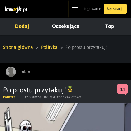
Toggle
Logowanie
Rejestracja
navigation
Dodaj
Oczekujące
Top
Strona główna
Polityka
Po prostu przytakuj!
Imfan
Po prostu przytakuj!
14
Polityka
#pis
#excel
#kurski
#bankswiatowy