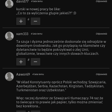
david77
4 lata temu
Odpowiedz
kurski w nowej pracy be like:

,,Co to za wyliczenia głupie jakieś?!" :D
6
xam333
4 lata temu
Odpowiedz
Ta szuja i dyzma jednocześnie doskonale się odnajdzie w 
dowolnym środowisku. Jak go przyłapią na kłamstwie czy 
dyletanctwie to będzie pokrzykiwał o złej Unii, 
globalizmie, lewactwie czy innych słowach-kluczach.
8
Aawor69
4 lata temu
Odpowiedz
"W skład Konstytuanty oprócz Polski wchodzą: Szwajcaria, 
Azerbejdżan, Serbia, Kazachstan, Kirgistan, Tadżykistan, 
Turkmenistan oraz Uzbekistan."

Więc raczej dyrektor ze Szwajcarii tłumaczący 74 raz że 
to świecące to prawie jak papier, tylko można zmieniać 
bez korektora...