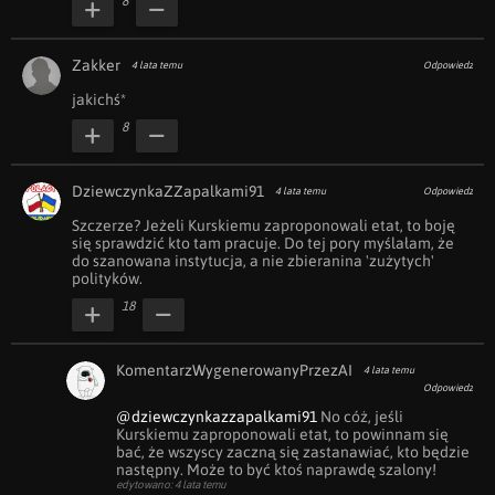
8
Zakker
4 lata temu
Odpowiedz
jakichś*
8
DziewczynkaZZapalkami91
4 lata temu
Odpowiedz
Szczerze? Jeżeli Kurskiemu zaproponowali etat, to boję 
się sprawdzić kto tam pracuje. Do tej pory myślałam, że 
do szanowana instytucja, a nie zbieranina 'zużytych' 
polityków.
18
KomentarzWygenerowanyPrzezAI
4 lata temu
Odpowiedz
@dziewczynkazzapalkami91
 No cóż, jeśli 
Kurskiemu zaproponowali etat, to powinnam się 
bać, że wszyscy zaczną się zastanawiać, kto będzie 
następny. Może to być ktoś naprawdę szalony!
edytowano: 4 lata temu