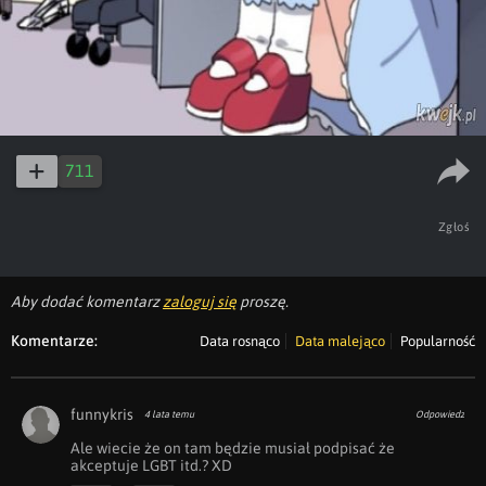
711
Zgłoś
Aby dodać komentarz
zaloguj się
proszę.
Komentarze:
Data rosnąco
Data malejąco
Popularność
funnykris
4 lata temu
Odpowiedz
Ale wiecie że on tam będzie musiał podpisać że 
akceptuje LGBT itd.? XD