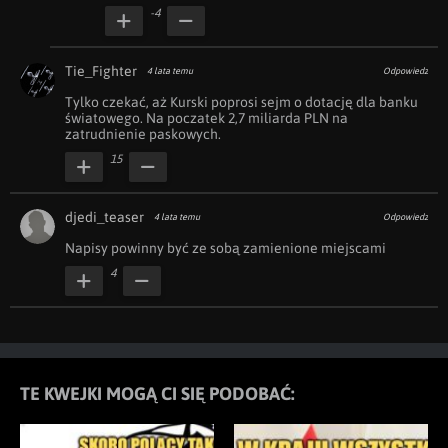
-4
Tie_Fighter
4 lata temu
Odpowiedz
Tylko czekać, aż Kurski poprosi sejm o dotację dla banku 
światowego. Na poczatek 2,7 miliarda PLN na 
zatrudnienie paskowych.
15
djedi_teaser
4 lata temu
Odpowiedz
Napisy powinny być ze sobą zamienione miejscami 
4
TE KWEJKI MOGĄ CI SIĘ PODOBAĆ: