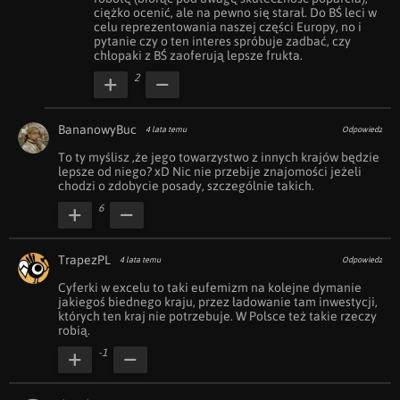
ciężko ocenić, ale na pewno się starał. Do BŚ leci w 
celu reprezentowania naszej części Europy, no i 
pytanie czy o ten interes spróbuje zadbać, czy 
chłopaki z BŚ zaoferują lepsze frukta.
2
BananowyBuc
4 lata temu
Odpowiedz
To ty myślisz ,że jego towarzystwo z innych krajów będzie 
lepsze od niego? xD Nic nie przebije znajomości jeżeli 
chodzi o zdobycie posady, szczególnie takich.
6
TrapezPL
4 lata temu
Odpowiedz
Cyferki w excelu to taki eufemizm na kolejne dymanie 
jakiegoś biednego kraju, przez ładowanie tam inwestycji, 
których ten kraj nie potrzebuje. W Polsce też takie rzeczy 
robią.
-1