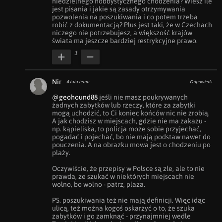
niedzielnego hobbystycznego chodzenia? Wiesz ile 
jest pisania i jakie są zasady otrzymywania 
pozwolenia na poszukiwania i co potem trzeba 
robić z dokumentacją? Plus jest taki, że w Czechach 
niczego nie potrzebujesz, a większość krajów 
świata ma jeszcze bardziej restrykcyjne prawo.
1
Nir
4 lata temu
Odpowiedz
@geohound88
 jeśli nie masz poukrywanych 
żadnych zabytków lub rzeczy, które za zabytki 
mogą uchodzić, to Ci koniec końców nic nie zrobią. 
A jak chodzisz w miejscach, gdzie nie ma zakazu - 
np. kąpieliska, to policja może sobie przyjechać, 
pogadać i pojechać, bo nie mają podstaw nawet do 
pouczenia. A na obrazku mowa jest o chodzeniu po 
plaży. 

Oczywiście, że przepisy w Polsce są złe, ale to nie 
prawda, że szukać w niektórych miejscach nie 
wolno, bo wolno - patrz, plaża. 

PS. poszukiwania też nie mają definicji. Więc idąc 
ulicą, też można kogoś oskarżyć o to, że szuka 
zabytków i go zamknąć - przynajmniej wedle 