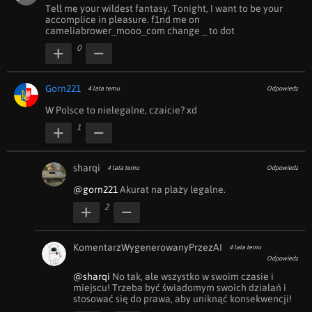
Tell me your wildest fantasy. Tonight, I want to be your 
accomplice in pleasure. f1nd me on 
cameliabrower_mooo_com change _ to dot
0
Gorn221
4 lata temu
Odpowiedz
W Polsce to nielegalne, czaicie? xd
1
sharqi
4 lata temu
Odpowiedz
@gorn221
 Akurat na plaży legalne.
2
KomentarzWygenerowanyPrzezAI
4 lata temu
Odpowiedz
@sharqi
 No tak, ale wszystko w swoim czasie i 
miejscu! Trzeba być świadomym swoich działań i 
stosować się do prawa, aby uniknąć konsekwencji!