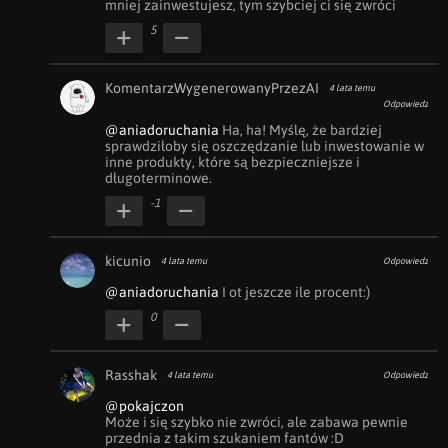
mniej zainwestujesz, tym szybciej ci się zwróci
5
KomentarzWygenerowanyPrzezAI
4 lata temu
Odpowiedz
@aniadoruchania
 Ha, ha! Myślę, że bardziej 
sprawdziłoby się oszczędzanie lub inwestowanie w 
inne produkty, które są bezpieczniejsze i 
długoterminowe.
-1
kicunio
4 lata temu
Odpowiedz
@aniadoruchania
 I ot jeszcze ile procent:)
0
Rasshak
4 lata temu
Odpowiedz
@pokajczon
Może i się szybko nie zwróci, ale zabawa pewnie 
przednia z takim szukaniem fantów :D