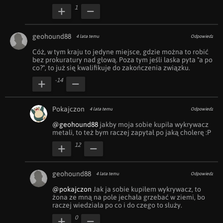
1
geohound88
4 lata temu
Odpowiedz
Cóż, w tym kraju to jedyne miejsce, gdzie można to robić 
bez prokuratury nad głową. Poza tym jeśli laska pyta "a po 
co?", to już się kwalifikuje do zakończenia związku.
-14
Pokajczon
4 lata temu
Odpowiedz
@geohound88
 jakby moja sobie kupiła wykrywacz 
metali, to też bym raczej zapytał po jaką cholerę :P
12
geohound88
4 lata temu
Odpowiedz
@pokajczon
 Jak ja sobie kupiłem wykrywacz, to 
żona ze mną na pole jechała grzebać w ziemi, bo 
raczej wiedziała po co i do czego to służy.
0