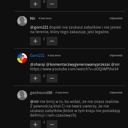
0
Nir
4 lata temu
Odpowiedz
@gorn221
 dopóki nie szukasz zabytków i nie jesteś 
na terenie, który tego zakazuje, jest legalne.
1
Gorn221
4 lata temu
Odpowiedz
@sharqi
@komentarzwygenerowanyprzezai
@nir
https://www.youtube.com/watch?v=zOQiWPlha54
0
geohound88
4 lata temu
Odpowiedz
@nir
 nie brnij w to, bo widać, że nie znasz realiów. 
Z pewnością ktoś Ci na twarz uwierzy, że nie 
szukasz zabytków (które w tym kraju nie posiadają 
definicji i ram czasowych).
3