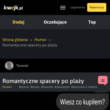
Toggle
Logowanie
Rejestracja
navigation
Dodaj
Oczekujące
Top
Strona główna
Humor
Romantyczne spacery po plaży
Teranel
Romantyczne spacery po plaży
21
Humor
#spacer
#plaza
#zwiazek
#messenger
#wykrywacz metalu