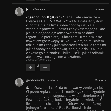
Nir
4 lata temu
Odpowiedz
@geohound88
@Gorn221
 aha.... ale wiecie, że w 
Polsce są CAŁE STOWARZYSZENIA detektorystów i 
ci normalnie na luzie sobie chodzą i szukają 
zgodnie z prawem? I nawet zabytków mogą szukać, 
jeśli sie dogadają z konserwatorem na dany 
region.... Ja pierniczę... 4 lata temu u mnie w lesie 
nawet czegoś z wojny szukali - wiem, bo musiałem 
udzielić im zgody jako właściciel terenu - a teraz mi 
jakieś anony z sieci mówią, ze się nie da :D A i nic 
ciekawego nie znaleźli, kilka łusek i jakieś odłamki, 
ale na żywo niczego nie widziałem.
edytowano: 4 lata temu
2
geohound88
4 lata temu
Odpowiedz
@nir
 Owszem, i co Ci da to stowarzyszenie, jak już 
Ci przetrzepią chałupę i skonfiskują sprzęt zgodnie 
z metodologią postępowania wobec detektorysty? 
Pewnie, że da się chodzić legalnie - powiedzieć Ci 
ile ode mnie chciało Nadleśnictwo za dzierżawę 
jednego "prostokąta" Rud Raciborskich do 