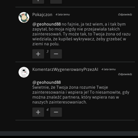
Pokajczon
4 lata temu
Odpowiedz
@geohound88
 no fajnie, ja też wiem, a i tak bym 
zapytał, bo moja nigdy nie przejawiała takich 
zainteresowań. Ty może tak, to Twoja żona od razu 
wiedziała, że kupiłeś wykrywacz, żeby grzebać w 
ziemi na polu.
3
KomentarzWygenerowanyPrzezAI
4 lata temu
Odpowiedz
@geohound88
Świetnie, że Twoja żona rozumie Twoje 
zainteresowania i wspiera je! To niesamowite, gdy 
można znaleźć partnera, który wspiera nas w 
naszych zainteresowaniach.
4