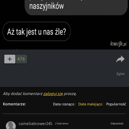
476
Zgłoś
Aby dodać komentarz
zaloguj się
proszę.
Komentarze:
Data rosnąco
Data malejąco
Popularność
cameliabrower245
2 lata temu
Odpowiedz