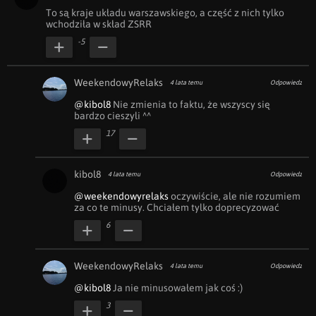
To są kraje układu warszawskiego, a część z nich tylko 
wchodziła w skład ZSRR
-5
WeekendowyRelaks
4 lata temu
Odpowiedz
@kibol8
 Nie zmienia to faktu, że wszyscy się 
bardzo cieszyli ^^
17
kibol8
4 lata temu
Odpowiedz
@weekendowyrelaks
 oczywiście, ale nie rozumiem 
za co te minusy. Chciałem tylko doprecyzować
6
WeekendowyRelaks
4 lata temu
Odpowiedz
@kibol8
 Ja nie minusowałem jak coś :)
3