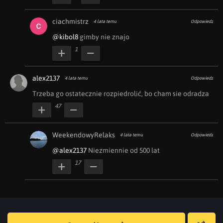
ciachmistrz
4 lata temu
Odpowiedz
@kibol8
 gimby nie znajo
1
alex2137
4 lata temu
Odpowiedz
Trzeba go ostatecznie rozpiedrolić, bo cham sie odradza
47
WeekendowyRelaks
4 lata temu
Odpowiedz
@alex2137
 Niezmiennie od 500 lat
17