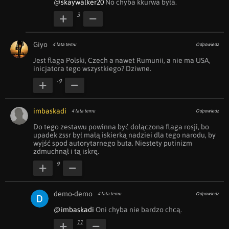
@skaywalker20
 No chyba kkurwa była.
3
Giyo
4 lata temu
Odpowiedz
Jest flaga Polski, Czech a nawet Rumunii, a nie ma USA, 
inicjatora tego wszystkiego? Dziwne.
-9
imbaskadi
4 lata temu
Odpowiedz
Do tego zestawu powinna być dołączona flaga rosji, bo 
upadek zssr był małą iskierką nadziei dla tego narodu, by 
wyjść spod autorytarnego buta. Niestety putinizm 
zdmuchnął i tą iskrę.
9
demo-demo
4 lata temu
Odpowiedz
@imbaskadi
 Oni chyba nie bardzo chcą.
11