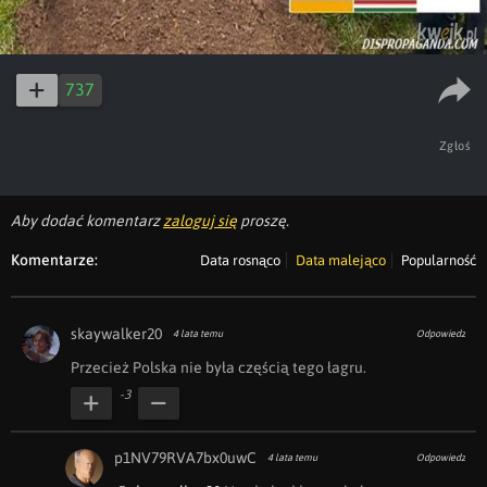
737
Zgłoś
Aby dodać komentarz
zaloguj się
proszę.
Komentarze:
Data rosnąco
Data malejąco
Popularność
skaywalker20
4 lata temu
Odpowiedz
Przecież Polska nie była częścią tego łagru.
-3
p1NV79RVA7bx0uwC
4 lata temu
Odpowiedz