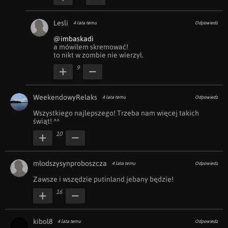
Lesli
4 lata temu
Odpowiedz
@imbaskadi
a mówiłem skremować!

to nikt w zombie nie wierzył.
9
WeekendowyRelaks
4 lata temu
Odpowiedz
Wszystkiego najlepszego! Trzeba nam więcej takich 
świąt! ^^
10
młodszysynproboszcza
4 lata temu
Odpowiedz
Zawsze i wszędzie putinland jebany będzie!
16
kibol8
4 lata temu
Odpowiedz