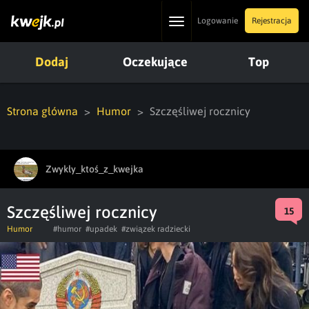
Toggle
Logowanie
Rejestracja
navigation
Dodaj
Oczekujące
Top
Strona główna
Humor
Szczęśliwej rocznicy
Zwykły_ktoś_z_kwejka
Szczęśliwej rocznicy
15
Humor
#humor
#upadek
#związek radziecki