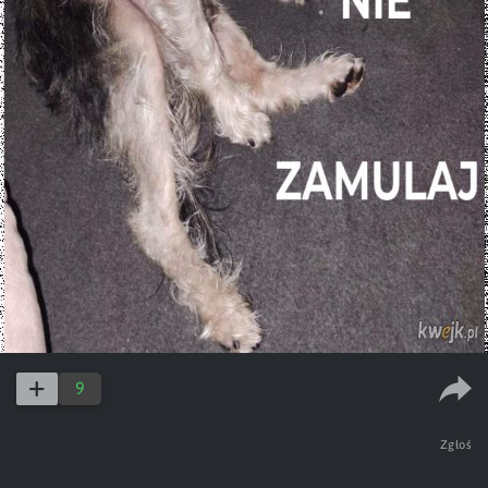
9
Zgłoś