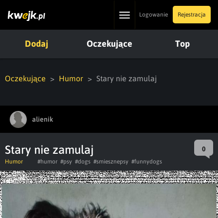
Toggle
Logowanie
Rejestracja
navigation
Dodaj
Oczekujące
Top
Oczekujące
Humor
Stary nie zamulaj
alienik
Stary nie zamulaj
0
Humor
#humor
#psy
#dogs
#smiesznepsy
#funnydogs