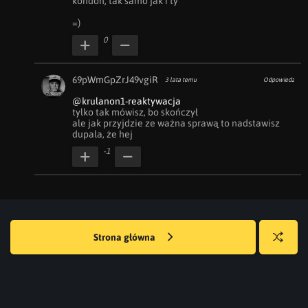
kondon, tak samo jak i ty

=)
0
69pWmGpZrJ49vgiR
3 lata temu
Odpowiedz
@krulanon1-reaktywacja
tylko tak mówisz, bo skończył

ale jak przyjdzie ze ważna sprawą to nadstawisz 
dupala, że hej
-1
Strona główna
Losuj
kwejka