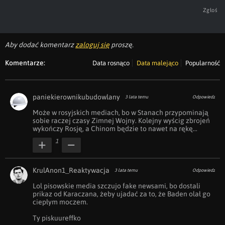
Zgłoś
Aby dodać komentarz
zaloguj się
proszę.
Komentarze:
Data rosnąco
Data malejąco
Popularność
paniekierownikubudowlany
3 lata temu
Odpowiedz
Może w rosyjskich mediach, bo w Stanach przypominają 
sobie raczej czasy Zimnej Wojny. Kolejny wyścig zbrojeń 
wykończy Rosję, a Chinom będzie to nawet na rękę...
1
KrulAnon1_Reaktywacja
3 lata temu
Odpowiedz
Lol pisowskie media szczujo fake newsami, bo dostali 
prikaz od Karaczana, żeby ujadać za to, że Baden olał go 
ciepłym moczem.

Ty piskuureffko
