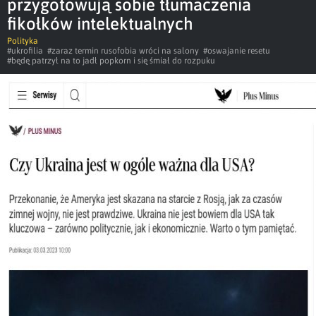
przygotowują sobie tłumaczenia
fikołków intelektualnych
Polityka
#ukrofilia
#zaraz termin rusofobia wróci na salony
#oswajanie resetu
#będę patrzył na to jadł popkorn i się śmiał do rozpuku