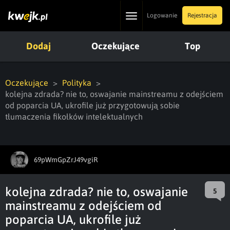
Toggle
Logowanie
Rejestracja
navigation
Dodaj
Oczekujące
Top
Oczekujące
Polityka
kolejna zdrada? nie to, oswajanie mainstreamu z odejściem
od poparcia UA, ukrofile już przygotowują sobie
tłumaczenia fikołków intelektualnych
69pWmGpZrJ49vgiR
kolejna zdrada? nie to, oswajanie
5
mainstreamu z odejściem od
poparcia UA, ukrofile już