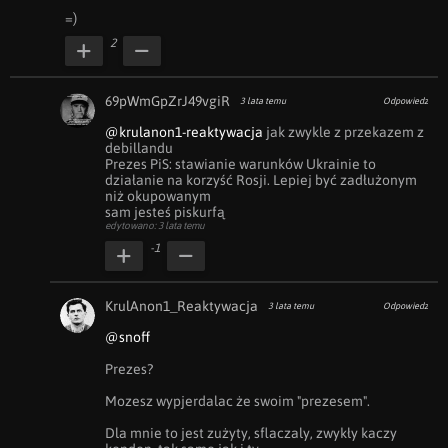
=)
2
69pWmGpZrJ49vgiR
3 lata temu
Odpowiedz
@krulanon1-reaktywacja
 jak zwykle z przekazem z 
debillandu

Prezes PiS: stawianie warunków Ukrainie to 
działanie na korzyść Rosji. Lepiej być zadłużonym 
niż okupowanym

sam jesteś piskurfą
edytowano: 3 lata temu
-1
KrulAnon1_Reaktywacja
3 lata temu
Odpowiedz
@snoff
Prezes?

Mozesz wypjerdalac że swoim "prezesem".

Dla mnie to jest zużyty, sflaczaly, zwykły kaczy 