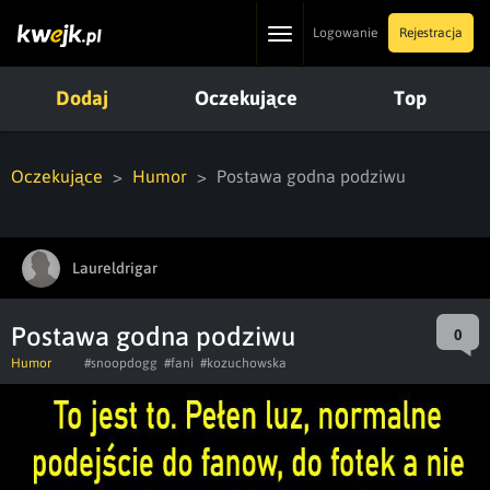
Toggle
Logowanie
Rejestracja
navigation
Dodaj
Oczekujące
Top
Oczekujące
Humor
Postawa godna podziwu
Laureldrigar
Postawa godna podziwu
0
Humor
#snoopdogg
#fani
#kozuchowska