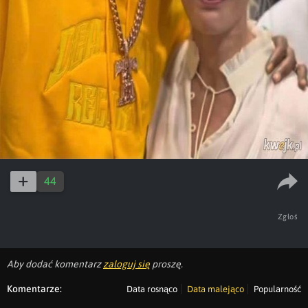
44
Zgłoś
Aby dodać komentarz
zaloguj się
proszę.
Komentarze:
Data rosnąco
Data malejąco
Popularność