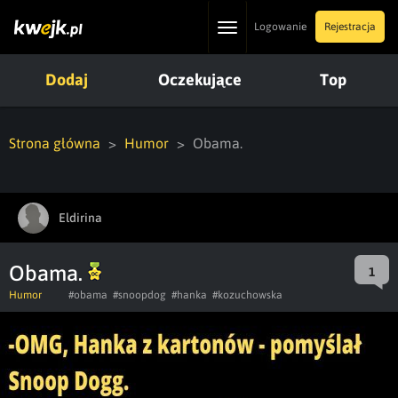
Toggle
Logowanie
Rejestracja
navigation
Dodaj
Oczekujące
Top
Strona główna
Humor
Obama.
Eldirina
Obama.
1
Humor
#obama
#snoopdog
#hanka
#kozuchowska