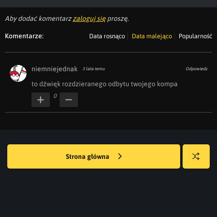
Aby dodać komentarz
zaloguj się
proszę.
Komentarze:
Data rosnąco
Data malejąco
Popularność
niemniejednak
3 lata temu
Odpowiedz
to dźwięk rozdzieranego odbytu twojego kompa
0
Strona główna
Losuj
kwejka