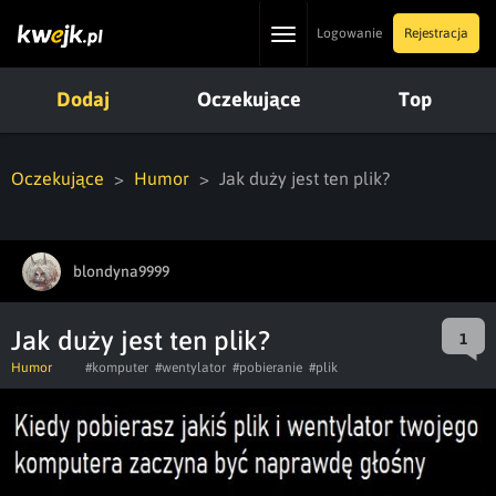
Toggle
Logowanie
Rejestracja
navigation
Dodaj
Oczekujące
Top
Oczekujące
Humor
Jak duży jest ten plik?
blondyna9999
Jak duży jest ten plik?
1
Humor
#komputer
#wentylator
#pobieranie
#plik