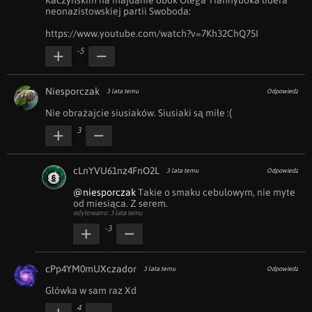
Kaczyńskim na majdanie obok Olega Tiahnyboka lidera 
neonazistowskiej partii Swoboda:

https://www.youtube.com/watch?v=7Kh32ChQ75I
-5
Niesporczak
3 lata temu
Odpowiedz
Nie obrażajcie siusiaków. Siusiaki są miłe :(
3
cLnYVU61nz4FnO2L
3 lata temu
Odpowiedz
@niesporczak
 Takie o smaku cebulowym, nie myte 
od miesiąca. Z serem.
edytowano: 3 lata temu
-3
cPp4YM0mUXczador
3 lata temu
Odpowiedz
Główka w sam raz Xd
4