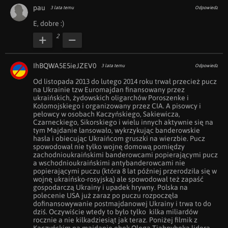
pau
3 lata temu
Odpowiedz
E, dobre :)
2
IhBQWA5E5ieJZEV0
3 lata temu
Odpowiedz
Od listopada 2013 do lutego 2014 roku trwał przecież pucz 
na Ukrainie tzw Euromajdan finansowany przez 
ukraińskich, żydowskich oligarchów Poroszenke i 
Kołomojskiego i organizowany przez CIA. A pisowcy i 
pełowcy w osobach Kaczyńskiego, Sakiewicza, 
Czarneckiego, Sikorskiego i wielu innych aktywnie się na 
tym Majdanie lansowało, wykrzykując banderowskie 
hasła i obiecując Ukraińcom gruszki na wierzbie. Pucz 
spowodował nie tylko wojnę domową pomiędzy 
zachodnioukraińskimi banderowcami popierającymi pucz 
a wschodnioukraińskimi antybanderowcami nie 
popierającymi puczu (która 8 lat później przerodziła się w 
wojnę ukraińsko-rosyjską) ale spowodował też zapaść 
gospodarczą Ukrainy i upadek hrywny. Polska na 
polecenie USA już zaraz po puczu rozpoczęła 
dofinansowywanie postmajdanowej Ukrainy i trwa to do 
dziś. Oczywiście wtedy to było tylko  kilka miliardów 
rocznie a nie kilkadziesiąt jak teraz. Poniżej filmik z 