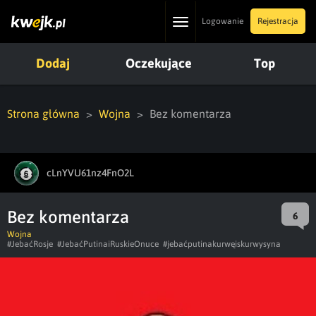
Toggle
Logowanie
Rejestracja
navigation
Dodaj
Oczekujące
Top
Strona główna
Wojna
Bez komentarza
cLnYVU61nz4FnO2L
Bez komentarza
6
Wojna
#JebaćRosje
#JebaćPutinaiRuskieOnuce
#jebaćputinakurwęiskurwysyna