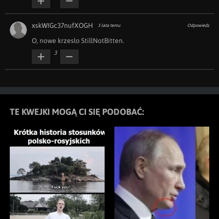
xskWIGc37nufXOGH
3 lata temu
Odpowiedz
O, nowe krzesło StillNotBitten.
3
TE KWEJKI MOGĄ CI SIĘ PODOBAĆ: