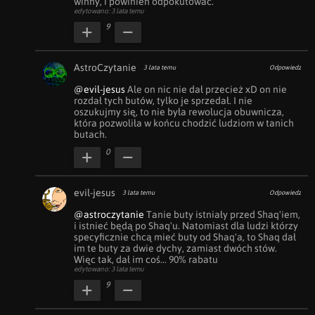
winny, i powinien odpokutować.
edytowano: 3 lata temu
9
AstroCzytanie
3 lata temu
Odpowiedz
@evil-jesus
 Ale on nic nie dał przecież xD on nie 
rozdał tych butów, tylko je sprzedał. I nie 
oszukujmy się, to nie była rewolucja obuwnicza, 
która pozwoliła w końcu chodzić ludziom w tanich 
butach.
0
evil-jesus
3 lata temu
Odpowiedz
@astroczytanie
 Tanie buty istniały przed Shaq'iem, 
i istnieć będą po Shaq'u. Natomiast dla ludzi którzy 
specyficznie chcą mieć buty od Shaq'a, to Shaq dał 
im te buty za dwie dychy, zamiast dwóch stów.

Więc tak, dał im coś... 90% rabatu
edytowano: 3 lata temu
9