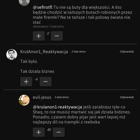
@sefirotfl
 To nie są buty dla większości. A kto 
będzie chodzić w tańszych butach robionych przez 
małe firemki? Na te tańsze i tak połowy świata nie 
stać
edytowano: 3 lata temu
0
KrulAnon1_Reaktywacja
3 lata temu
Odpowiedz
Tak było.

Tak działa biznes
-6
evil-jesus
3 lata temu
Odpowiedz
@krulanon1-reaktywacja
 jeśli zarabiasz tyle co 
Shaq, to nie musisz martwić się jak działa bidznes. 
Ponadto, czasem dobry pijar jest wart lepiej niż 
najlepszy dil na trampki z reeboka
40