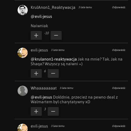
KrulAnon1_Reaktywacja
3 lata temu
Odpowiedz
@evil-jesus
Naiwniak
-10
evil-jesus
3 lata temu
Odpowiedz
@krulanon1-reaktywacja
 Jak na mnie? Tak. Jak na 
Shaqa? Wszyscy są naiwni =)
6
Whaaaaaaaat
3 lata temu
Odpowiedz
@evil-jesus
 Dokldnie, przecież na pewno deal z 
Walmartem był charytatywny xD 
3
evil-jesus
3 lata temu
Odpowiedz