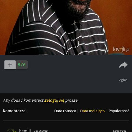
876
Zgłoś
Aby dodać komentarz
zaloguj się
proszę.
Komentarze:
Data rosnąco
Data malejąco
Popularność
hemiii
3 lata temu
Odpowiedz