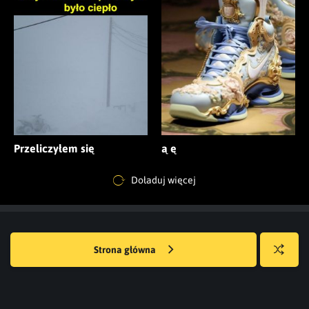
Przeliczyłem się
ą ę
Doładuj więcej
Strona główna
Losuj