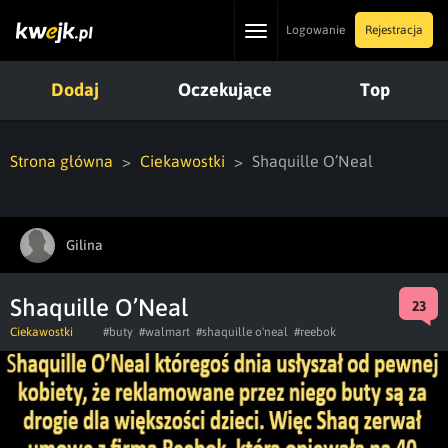
Toggle
Logowanie
Rejestracja
navigation
Dodaj
Oczekujące
Top
Strona główna
Ciekawostki
Shaquille O’Neal
Gilina
Shaquille O’Neal
23
Ciekawostki
#buty
#walmart
#shaquille o'neal
#reebok