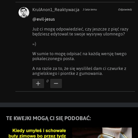
KrulAnon1_Reaktywacja
3 lata temu
Odpowiedz
@evil-jesus
Już ci mogę odpowiedzieć, czy jeszcze z pięć razy 
będziesz edytował te swoje wysrywy ułomnego?

=)

W sumie to mogę odpisać na każdą wersję twego 
pokaleczonego posta.

A na razie za to, że się wysiliłeś dam ci czwurke z 
angielskiego i piontke z gumowania.
0
TE KWEJKI MOGĄ CI SIĘ PODOBAĆ: