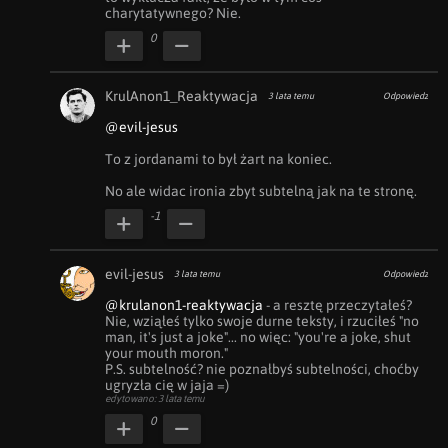
charytatywnego? Nie.
0
KrulAnon1_Reaktywacja
3 lata temu
Odpowiedz
@evil-jesus
To z jordanami to był żart na koniec.

No ale widac ironia zbyt subtelną jak na te stronę.
-1
evil-jesus
3 lata temu
Odpowiedz
@krulanon1-reaktywacja
 - a resztę przeczytałeś? 
Nie, wziąłeś tylko swoje durne teksty, i rzuciłeś "no 
man, it's just a joke"... no więc: "you're a joke, shut 
your mouth moron."

P.S. subtelność? nie poznałbyś subtelności, choćby 
ugryzła cię w jaja =)
edytowano: 3 lata temu
0