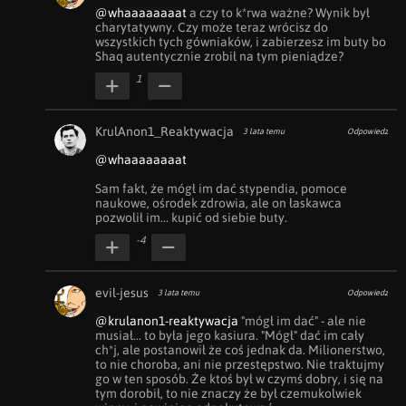
@whaaaaaaaat
 a czy to k*rwa ważne? Wynik był 
charytatywny. Czy może teraz wrócisz do 
wszystkich tych gówniaków, i zabierzesz im buty bo 
Shaq autentycznie zrobił na tym pieniądze?
1
KrulAnon1_Reaktywacja
3 lata temu
Odpowiedz
@whaaaaaaaat
Sam fakt, że mógł im dać stypendia, pomoce 
naukowe, ośrodek zdrowia, ale on łaskawca 
pozwolił im... kupić od siebie buty.
-4
evil-jesus
3 lata temu
Odpowiedz
@krulanon1-reaktywacja
 "mógł im dać" - ale nie 
musiał... to była jego kasiura. "Mógł" dać im cały 
ch*j, ale postanowił że coś jednak da. Milionerstwo, 
to nie choroba, ani nie przestępstwo. Nie traktujmy 
go w ten sposób. Że ktoś był w czymś dobry, i się na 
tym dorobił, to nie znaczy że był czemukolwiek 