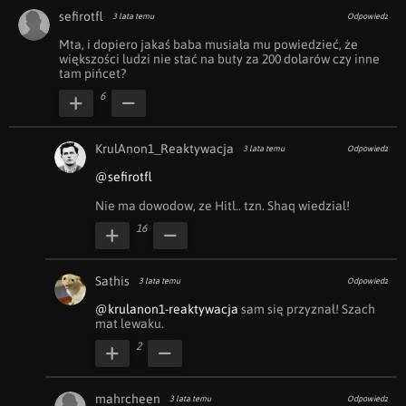
sefirotfl
3 lata temu
Odpowiedz
Mta, i dopiero jakaś baba musiała mu powiedzieć, że 
większości ludzi nie stać na buty za 200 dolarów czy inne 
tam pińcet?
6
KrulAnon1_Reaktywacja
3 lata temu
Odpowiedz
@sefirotfl
Nie ma dowodow, ze Hitl.. tzn. Shaq wiedzial!
16
Sathis
3 lata temu
Odpowiedz
@krulanon1-reaktywacja
 sam się przyznał! Szach 
mat lewaku.
2
mahrcheen
3 lata temu
Odpowiedz