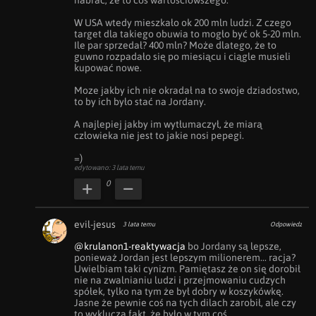
nabrać, że to coś wartościowszego.

W USA wtedy mieszkało ok 200 mln ludzi. Z czego 
target dla takiego obuwia to mogło być ok 5-20 mln.

Ile par sprzedał? 400 mln? Może dlatego, że to 
guwno rozpadało się po miesiącu i ciągle musieli 
kupować nowe.

Moze jakby ich nie okradał na to swoje dziadostwo, 
to by ich było stać na Jordany.

A najlepiej jakby im wytłumaczył, że miarą 
człowieka nie jest to jakie nosi pepegi.

=)
edytowano: 3 lata temu
0
evil-jesus
3 lata temu
Odpowiedz
@krulanon1-reaktywacja
 bo Jordany są lepsze, 
ponieważ Jordan jest lepszym milionerem... racja? 
Uwielbiam taki cynizm. Pamiętasz że on się dorobił 
nie na zwalnianiu ludzi i przejmowaniu cudzych 
spółek, tylko na tym że był dobry w koszykówkę. 
Jasne że pewnie coś na tych dilach zarobił, ale czy 
to wyklucza fakt, że było w tym coś 