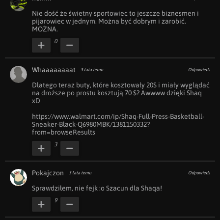
Nie dość że świetny sportowiec to jeszcze biznesmen i 
pijarowiec w jednym. Można być dobrym i zarobić. 
MOŻNA.
0
Whaaaaaaaat
3 lata temu
Odpowiedz
Dlatego teraz buty, które kosztowały 20$ i miały wyglądać 
na droższe po prostu kosztują 70 $? Awwww dzięki Shaq 
xD

https://www.walmart.com/ip/Shaq-Full-Press-Basketball-
Sneaker-Black-Q6980MBK/1381150332?
from=browseResults
3
Pokajczon
3 lata temu
Odpowiedz
Sprawdziłem, nie fejk :o Szacun dla Shaqa!
9