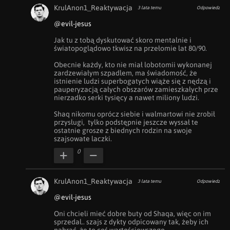
KrulAnon1_Reaktywacja
3 lata temu
Odpowiedz
@evil-jesus
Jak tu z tobą dyskutować skoro mentalnie i 
światopoglądowo tkwisz na przełomie lat 80/90.

Obecnie każdy, kto nie miał lobotomii wykonanej 
zardzewiałym szpadlem, ma świadomość, że 
istnienie ludzi superbogatych wiąże się z nędzą i 
pauperyzacją całych obszarów zamieszkałych prze 
nierzadko serki tysięcy a nawet miliony ludzi.

Shaq nikomu oprócz siebie i walmartowi nie zrobił 
przysługi,  tylko podstępnie jeszcze wyssał te 
ostatnie grosze z biednych rodzin na swoje 
szajsowate laczki.
0
KrulAnon1_Reaktywacja
3 lata temu
Odpowiedz
@evil-jesus
Oni chcieli mieć dobre buty od Shaqa, więc on im 
sprzedal.. szajs z dykty odpicowany tak, żeby ich 