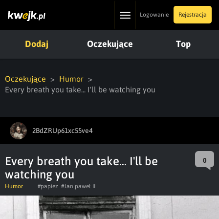
Toggle
Logowanie
Rejestracja
navigation
Dodaj
Oczekujące
Top
Oczekujące
Humor
Every breath you take... I'll be watching you
2BdZRUp61xc55ve4
Every breath you take... I'll be
0
watching you
Humor
#papiez
#Jan paweł II