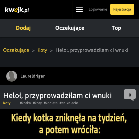
Toggle
Logowanie
Rejestracja
navigation
Dodaj
Oczekujące
Top
Oczekujące
Koty
Heloł, przyprowadziłam ci wnuki
Laureldrigar
Heloł, przyprowadziłam ci wnuki
0
Koty
#kotka
#koty
#kocieta
#znikniecie