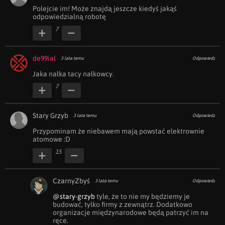
Polejcie im! Może znajdą jeszcze kiedyś jakąś 
odpowiedzialną robotę 
7
de99ial
3 lata temu
Odpowiedz
Jaka nałka tacy nałkowcy.
7
Stary Grzyb
3 lata temu
Odpowiedz
Przypominam że niebawem mają powstać elektrownie 
atomowe :D
15
CzarnyZbyś
3 lata temu
Odpowiedz
@stary-grzyb
 tyle, że to nie my będziemy je 
budować, tylko firmy z zewnątrz. Dodatkowo 
organizacje międzynarodowe będą patrzyć im na 
ręce.
