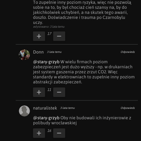
To zupełnie inny poziom ryzyka, więc nie pozwolą 
sobie na to, by był chociaż cień szansy na, by do 
jakichkolwiek uchybień, a na skutek tego awarii, 
doszło. Doświadczenie i trauma po Czarnobylu 
uczy.
edytowano: 3 lata temu
17
Donn
3 lata temu
Odpowiedz
@stary-grzyb
 W wielu firmach poziom 
zabezpieczeń jest dużo wyższy - np. w drukarniach 
jest system gaszenia przez zrzut CO2. Więc 
standardy w elektrowniach to zupełnie inny poziom 
abstrakcji zabezpieczeń.
11
naturalistek
3 lata temu
Odpowiedz
@stary-grzyb
 Oby nie budowali ich inżynierowie z 
polibudy wrocławskiej
16