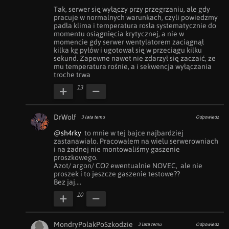
Tak, serwer się wyłączy przy przegrzaniu, ale gdy 
pracuje w normalnych warunkach, czyli powiedzmy 
padła klima i temperatura rosła systematycznie do 
momentu osiągnięcia krytycznej, a nie w 
momencie gdy serwer wentylatorem zaciągnął 
kilka kg pyłów i ugotował się w przeciągu kilku 
sekund. Zapewne nawet nie zdarzył się zaczaić, ze 
mu temperatura rośnie, a i sekwencja wyłączania 
troche trwa
13
DrWolf
3 lata temu
Odpowiedz
@sh4rky
  to mnie w tej bajce najbardziej 
zastanawiało. Pracowałem na wielu serwerowniach 
i na żadnej nie montowaliśmy gaszenie 
proszkowego. 

Azot/ argon/ CO2 ewentualnie NOVEC,  ale nie 
proszek i to jeszcze gaszenie testowe??

Bez jaj....
10
MondryPolakPoSzkodzie
3 lata temu
Odpowiedz