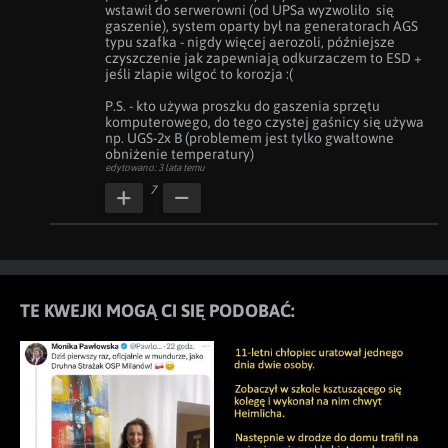
wstawił do serwerowni (od UPSa wyzwoliło  się 
gaszenie), system oparty był na generatorach AGS 
typu szafka - nigdy więcej aerozoli, późniejsze 
czyszczenie jak zapewniają odkurzaczem to ESD + 
jeśli złapie wilgoć to korozja :(

P.S. - kto używa proszku do gaszenia sprzętu 
komputerowego, do tego czystej gaśnicy się używa 
np. UGS-2x B (problemem jest tylko gwałtowne 
obniżenie temperatury)
edytowano: 3 lata temu
7
TE KWEJKI MOGĄ CI SIĘ PODOBAĆ: