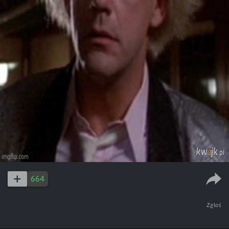
664
Zgłoś