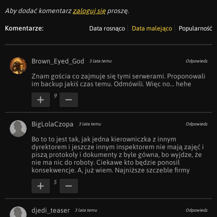
Aby dodać komentarz
zaloguj się
proszę.
Komentarze:
Data rosnąco
Data malejąco
Popularność
Brown_Eyed_God
3 lata temu
Odpowiedz
Znam gościa co zajmuje się tymi serwerami. Proponowali 
im backup jakiś czas temu. Odmówili. Więc no... hehe
9
BigLolaCzopa
3 lata temu
Odpowiedz
Bo to to jest tak, jak jedna kierowniczka z innym 
dyrektorem i jeszcze innym inspektorem nie mają zajęć i 
piszą protokoły i dokumenty z byle gówna, bo wyjdze, że 
nie ma nic do roboty. Ciekawe kto będzie ponosił 
konsekwencje. A, już wiem. Najniższe szczeble firmy
5
djedi_teaser
3 lata temu
Odpowiedz