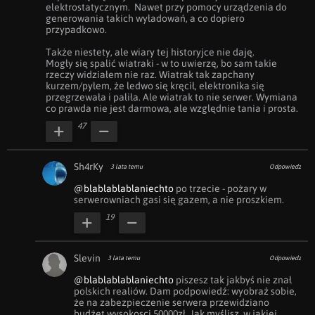
elektrostatycznym.  Nawet przy pomocy urządzenia do 
generowania takich wyładowań, a co dopiero 
przypadkowo.

Także niestety, ale wiary tej historyjce nie daję.

Mogły się spalić wiatraki - w to uwierzę, bo sam takie 
rzeczy widziałem nie raz. Wiatrak tak zapchany 
kurzem/pyłem, że ledwo się kręcił, elektronika się 
przegrzewała i paliła. Ale wiatrak to nie serwer. Wymiana 
co prawda nie jest darmowa, ale względnie tania i prosta.
47
Sh4rKy
3 lata temu
Odpowiedz
@blablablablaniechto
 po trzecie - pożary w 
serwerowniach gasi się gazem, a nie proszkiem.
19
Slevin
3 lata temu
Odpowiedz
@blablablablaniechto
 piszesz tak jakbyś nie znał 
polskich realiów. Dam podpowiedź: wyobraź sobie, 
że na zabezpieczenie serwera przewidziano 
budżet wysokosci 50000zł. Jak myślisz, w jakiej 