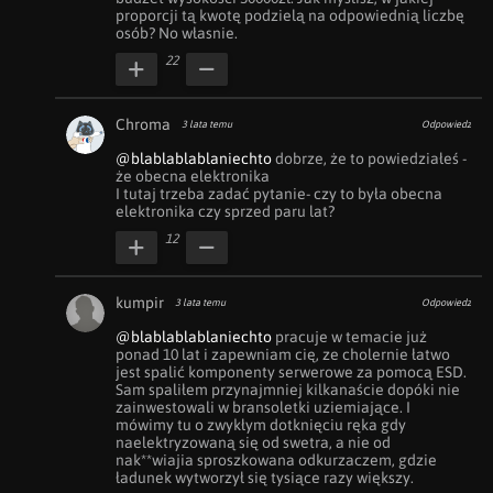
proporcji tą kwotę podzielą na odpowiednią liczbę 
osób? No własnie.
22
Chroma
3 lata temu
Odpowiedz
@blablablablaniechto
 dobrze, że to powiedziałeś - 
że obecna elektronika

I tutaj trzeba zadać pytanie- czy to była obecna 
elektronika czy sprzed paru lat?
12
kumpir
3 lata temu
Odpowiedz
@blablablablaniechto
 pracuje w temacie już 
ponad 10 lat i zapewniam cię, ze cholernie łatwo 
jest spalić komponenty serwerowe za pomocą ESD. 
Sam spaliłem przynajmniej kilkanaście dopóki nie 
zainwestowali w bransoletki uziemiające. I 
mówimy tu o zwykłym dotknięciu ręka gdy 
naelektryzowaną się od swetra, a nie od 
nak**wiajia sproszkowana odkurzaczem, gdzie 
ładunek wytworzył się tysiące razy większy. 
