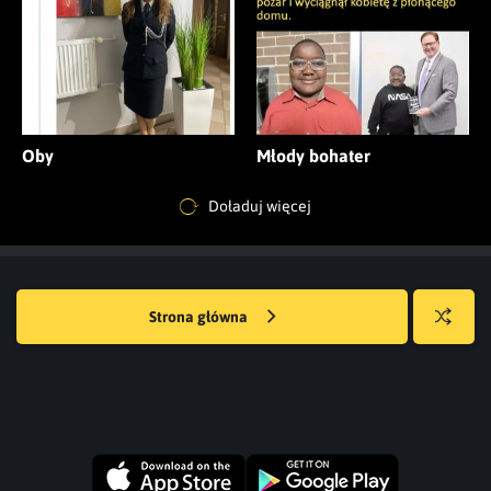
Oby
Młody bohater
Doładuj więcej
Strona główna
Losuj
kwejka