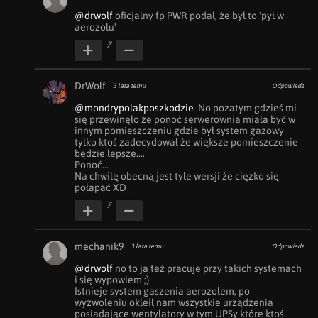
@drwolf
 oficjalny fp PWR podal, że był to 'pył w 
aerozolu'
7
DrWolf
3 lata temu
Odpowiedz
@mondrypolakposzkodzie
  No pozatym gdzieś mi 
się przewinęło że ponoć serwerownia miała być w 
innym pomieszczeniu gdzie był system gazowy 
tylko ktoś zadecydował że większe pomieszczenie 
będzie lepsze.... 

Ponoć...

Na chwilę obecną jest tyle wersji że ciężko się 
połapać XD
7
mechanik9
3 lata temu
Odpowiedz
@drwolf
 no to ja też pracuje przy takich systemach 
i się wypowiem ;)

Istnieje system gaszenia aerozolem, po 
wyzwoleniu okleił nam wszystkie urządzenia 
posiadające wentylatory w tym UPSy które ktoś 