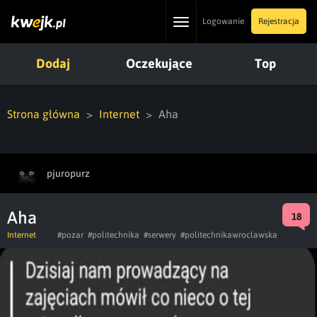
Toggle
Logowanie
Rejestracja
navigation
Dodaj
Oczekujące
Top
Strona główna
Internet
Aha
pjuropurz
Aha
18
Internet
#pozar
#politechnika
#serwery
#politechnikawroclawska