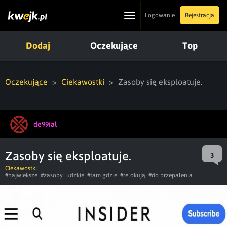
Toggle
Logowanie
Rejestracja
navigation
Dodaj
Oczekujące
Top
Oczekujące
Ciekawostki
Zasoby się eksploatuje.
de99ial
Zasoby się eksploatuje.
3
Ciekawostki
#najwieksze
#zasoby ludzkie
#tam gdzie
#relokują
#do przepalenia