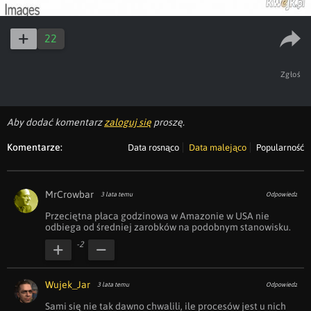
22
Zgłoś
Aby dodać komentarz
zaloguj się
proszę.
Komentarze:
Data rosnąco
Data malejąco
Popularność
MrCrowbar
3 lata temu
Odpowiedz
Przeciętna płaca godzinowa w Amazonie w USA nie 
odbiega od średniej zarobków na podobnym stanowisku.
-2
Wujek_Jar
3 lata temu
Odpowiedz
Sami się nie tak dawno chwalili, ile procesów jest u nich 