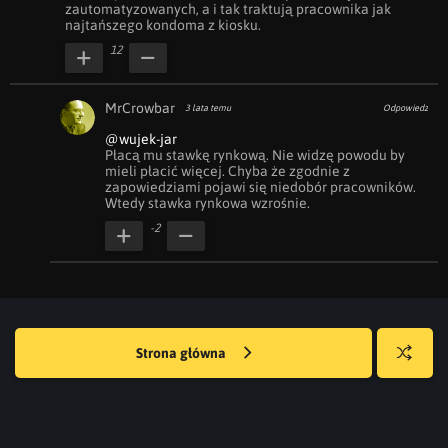
zautomatyzowanych, a i tak traktują pracownika jak 
najtańszego kondoma z kiosku.
12
MrCrowbar
3 lata temu
Odpowiedz
@wujek-jar
Płacą mu stawkę rynkową. Nie widzę powodu by 
mieli płacić więcej. Chyba że zgodnie z 
zapowiedziami pojawi się niedobór pracowników. 
Wtedy stawka rynkowa wzrośnie.
-2
Strona główna
Losuj