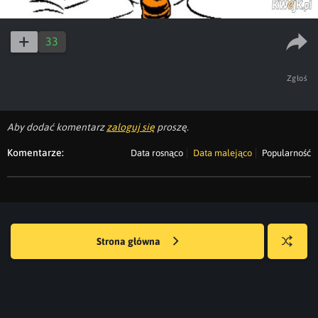
33
Zgłoś
Aby dodać komentarz
zaloguj się
proszę.
Komentarze:
Data rosnąco
Data malejąco
Popularność
Strona główna
Losuj
kwejka