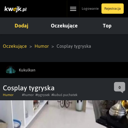
Toggle
Logowanie
Rejestracja
navigation
Dodaj
Oczekujące
Top
Oczekujące
Humor
Cosplay tygryska
Kukulkan
Cosplay tygryska
0
Humor
#humor
#tygrysek
#kubuś puchatek