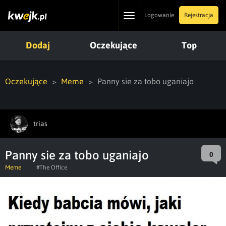
Toggle
Logowanie
Rejestracja
navigation
Dodaj
Oczekujące
Top
Oczekujące
Meme
Panny sie za tobo uganiajo
trias
Panny sie za tobo uganiajo
0
Meme
#The Office