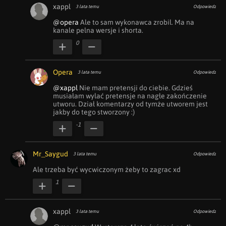
xappl
3 lata temu
Odpowiedz
@opera
 Ale to sam wykonawca zrobil. Ma na 
kanale pelna wersje i shorta.
0
Opera
3 lata temu
Odpowiedz
@xappl
 Nie mam pretensji do ciebie. Gdzieś 
musiałam wylać pretensje na nagłe zakończenie 
utworu. Dział komentarzy od tymże utworem jest 
jakby do tego stworzony :)
-1
Mr_Saygud
3 lata temu
Odpowiedz
Ale trzeba być wycwiczonym żeby to zagrac xd
1
xappl
3 lata temu
Odpowiedz