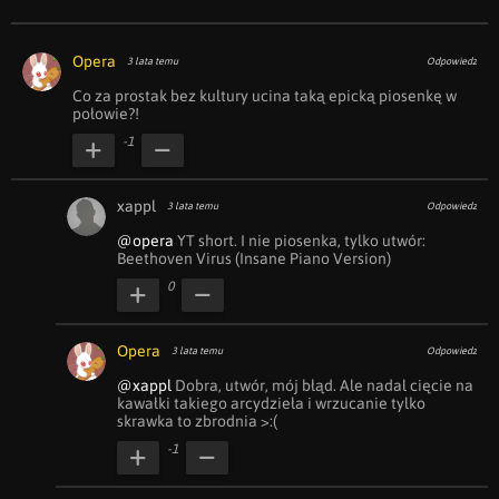
Opera
3 lata temu
Odpowiedz
Co za prostak bez kultury ucina taką epicką piosenkę w 
połowie?!
-1
xappl
3 lata temu
Odpowiedz
@opera
 YT short. I nie piosenka, tylko utwór: 
Beethoven Virus (Insane Piano Version)
0
Opera
3 lata temu
Odpowiedz
@xappl
 Dobra, utwór, mój błąd. Ale nadal cięcie na 
kawałki takiego arcydzieła i wrzucanie tylko 
skrawka to zbrodnia >:(
-1