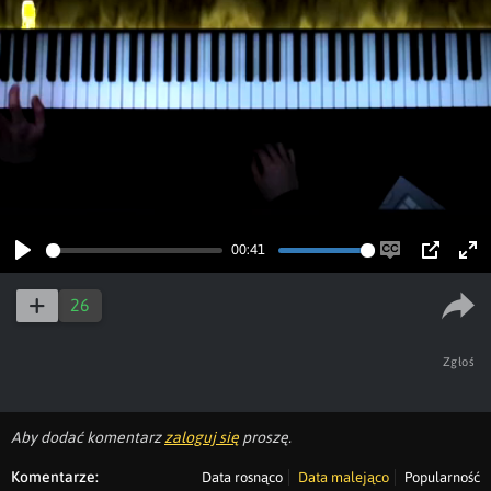
00:41
Play
Enable
PIP
Ent
captions
ful
26
Zgłoś
Aby dodać komentarz
zaloguj się
proszę.
Komentarze:
Data rosnąco
Data malejąco
Popularność