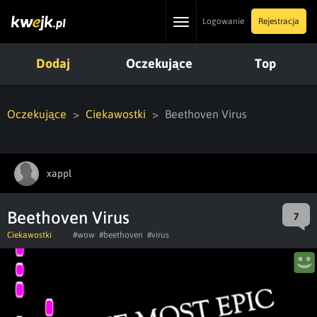
Toggle
Logowanie
Rejestracja
navigation
Dodaj
Oczekujące
Top
Oczekujące
Ciekawostki
Beethoven Virus
xappl
Beethoven Virus
7
Ciekawostki
#wow
#beethoven
#virus