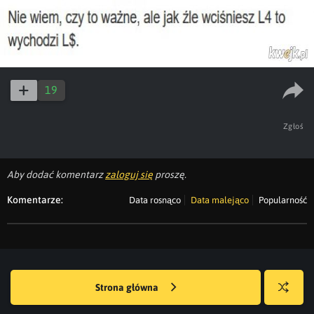
19
Zgłoś
Aby dodać komentarz
zaloguj się
proszę.
Komentarze:
Data rosnąco
Data malejąco
Popularność
Strona główna