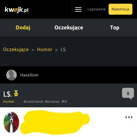
Toggle
Logowanie
Rejestracja
navigation
Dodaj
Oczekujące
Top
Oczekujące
Humor
L$.
Hasellion
L$.
0
Humor
#zwolnienie
#wcisnac
#l4