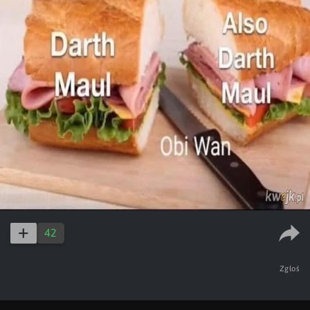
42
Zgłoś