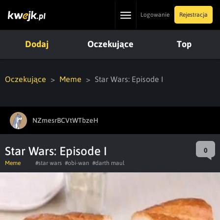
Toggle
Logowanie
Rejestracja
navigation
Dodaj
Oczekujące
Top
Oczekujące
Meme
Star Wars: Episode I
NZmesrBCVtWTbzeH
Star Wars: Episode I
0
Meme
#star wars
#obi-wan
#darth maul