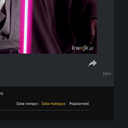
Zgłoś
ę.
Data rosnąco
Data malejąco
Popularność