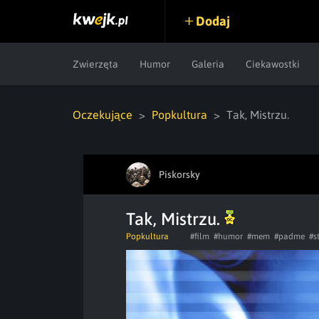
Dodaj
Zwierzęta
Humor
Galeria
Ciekawostki
Oczekujące
Popkultura
Tak, Mistrzu.
Piskorsky
Tak, Mistrzu.
Popkultura
#film
#humor
#mem
#padme
#s