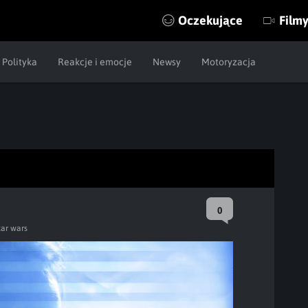
Oczekujące
Film
Polityka
Reakcje i emocje
Newsy
Motoryzacja
0
tar wars