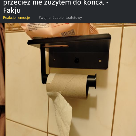
przecież nie zużyłem do końca. -
Fakju
Reakcje i emocje
#wojna
#papier toaletowy