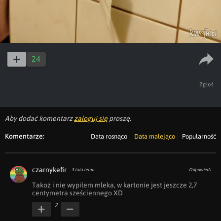
24
Zgłoś
Aby dodać komentarz
zaloguj się
proszę.
Komentarze:
Data rosnąco
Data malejąco
Popularność
czarnykefir
3 lata temu
Odpowiedz
Takoż i nie wypiłem mleka, w kartonie jest jeszcze 2,7 
centymetra sześciennego XD
2