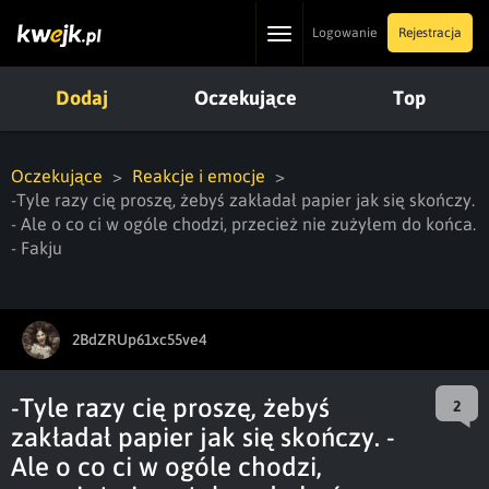
Toggle
Logowanie
Rejestracja
navigation
Dodaj
Oczekujące
Top
Oczekujące
Reakcje i emocje
-Tyle razy cię proszę, żebyś zakładał papier jak się skończy.
- Ale o co ci w ogóle chodzi, przecież nie zużyłem do końca.
- Fakju
2BdZRUp61xc55ve4
-Tyle razy cię proszę, żebyś
2
zakładał papier jak się skończy. -
Ale o co ci w ogóle chodzi,