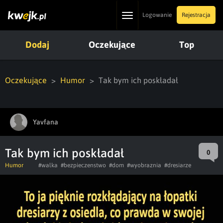
Toggle
Logowanie
Rejestracja
navigation
Dodaj
Oczekujące
Top
Oczekujące
Humor
Tak bym ich poskładał
Yavfana
Tak bym ich poskładał
0
Humor
#walka
#bezpieczenstwo
#dom
#wyobraznia
#dresiarze