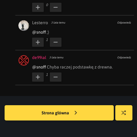
0
Lesterro
3 lata temu
Odpowiedz
@snoff
 ;)
1
de99ial
3 lata temu
Odpowiedz
@snoff
 Chyba raczej podstawkę z drewna.
1
Strona główna
Losuj