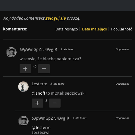
Aby dodać komentarz
zaloguj się
proszę.
Komentarze:
Data rosnąco
Data malejąco
Popularność
69pWmGpZrJ49vgiR
3 lata temu
Odpowiedz
w sensie, że blachę napiernicza?
-5
Lesterro
3 lata temu
Odpowiedz
@snoff
 to młotek sędziowski
5
69pWmGpZrJ49vgiR
3 lata temu
Odpowiedz
@lesterro
sprzeciw!