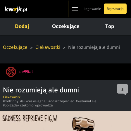
Toggle
Logowanie
Rejestracja
navigation
Dodaj
Oczekujące
Top
Oczekujące
Ciekawostki
Nie rozumieją ale dumni
de99ial
Nie rozumieją ale dumni
5
Ciekawostki
#rodzinny
#sukces osiągnął
#odszczepieniec
#wyłamał się
#porządek rzekomo wprowadza