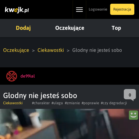
Toggle
Logowanie
Rejestracja
navigation
Dodaj
Oczekujące
Top
Oczekujące
Ciekawostki
Głodny nie jesteś sobo
de99ial
Głodny nie jesteś sobo
0
Ciekawostki
#charakter
#ulega
#zmianie
#poprawie
#czy degradacji