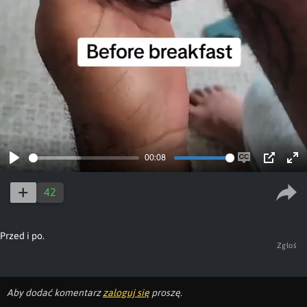
00:08
Play
Enable
PIP
Ent
captions
ful
42
Przed i po.
Zgłoś
Aby dodać komentarz
zaloguj się
proszę.