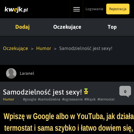
Toggle
Logowanie
Rejestracja
navigation
Dodaj
Oczekujące
Top
Oczekujące
Humor
Samodzielność jest sexy!
Laranel
Samodzielność jest sexy!
0
Humor
#google
#samodzielna
#ogrzewanie
#Wąsik
#termostat