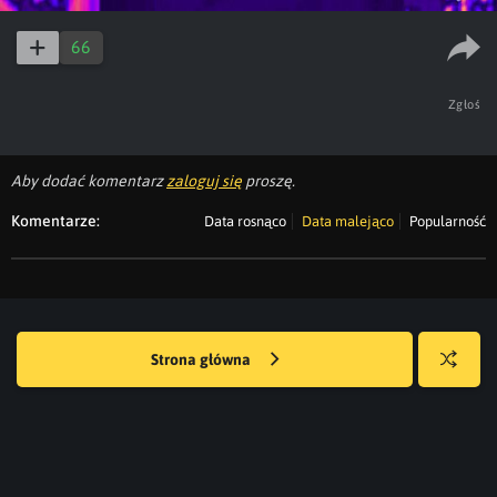
66
Zgłoś
Aby dodać komentarz
zaloguj się
proszę.
Komentarze:
Data rosnąco
Data malejąco
Popularność
Strona główna
Losuj
kwejka