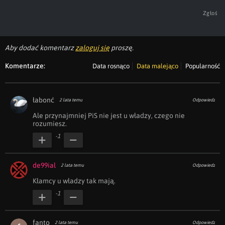
Zgłoś
Aby dodać komentarz
zaloguj się
proszę.
Komentarze:
Data rosnąco
Data malejąco
Popularność
łabonć
2 lata temu
Odpowiedz
Ale przynajmniej PiS nie jest u władzy, czego nie 
rozumiesz.
-1
de99ial
2 lata temu
Odpowiedz
Kłamcy u władzy tak mają.
-1
fanto
2 lata temu
Odpowiedz