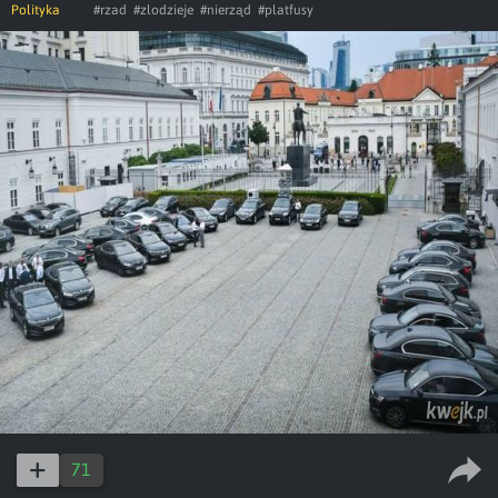
Polityka
#rzad
#zlodzieje
#nierząd
#platfusy
71