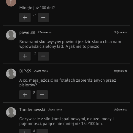
Minęło już 100 dni?
-1
pawel88
2 lata temu
Odpowiedz
Rowerami skur.wysyny powinni jezdzic skoro chca nam 
wprowadzic zielony lad.  A jak nie to pieszo 
-1
DjP-59
2 lata temu
Odpowiedz
A co, mają jeździć na fotelach zapierdzianych przez 
pisiorów? 
0
Tandemowski
2 lata temu
Odpowiedz
Oczywiscie z silnikami spalinowymi, o dużej mocy i 
pojemnosci, palące nie mniej niz 15l /100 km.
4