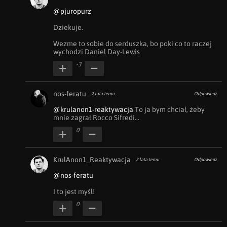
@pjuropurz
Dziekuje.

Wezme to sobie do serduszka, bo poki co to raczej 
wychodzi Daniel Day-Lewis
-3
nos-feratu
2 lata temu
Odpowiedz
@krulanon1-reaktywacja
 To ja bym chciał, żeby 
mnie zagrał Rocco Sifredi...
0
KrulAnon1_Reaktywacja
2 lata temu
Odpowiedz
@nos-feratu
I to jest myśl!
0