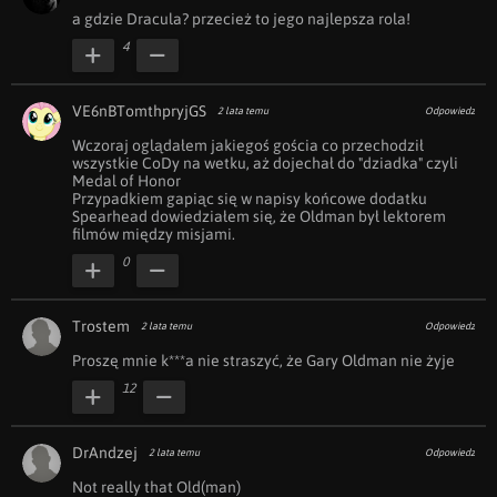
a gdzie Dracula? przecież to jego najlepsza rola!
4
VE6nBTomthpryjGS
2 lata temu
Odpowiedz
Wczoraj oglądałem jakiegoś gościa co przechodził 
wszystkie CoDy na wetku, aż dojechał do "dziadka" czyli 
Medal of Honor

Przypadkiem gapiąc się w napisy końcowe dodatku 
Spearhead dowiedziałem się, że Oldman był lektorem 
filmów między misjami.
0
Trostem
2 lata temu
Odpowiedz
Proszę mnie k***a nie straszyć, że Gary Oldman nie żyje
12
DrAndzej
2 lata temu
Odpowiedz
Not really that Old(man)