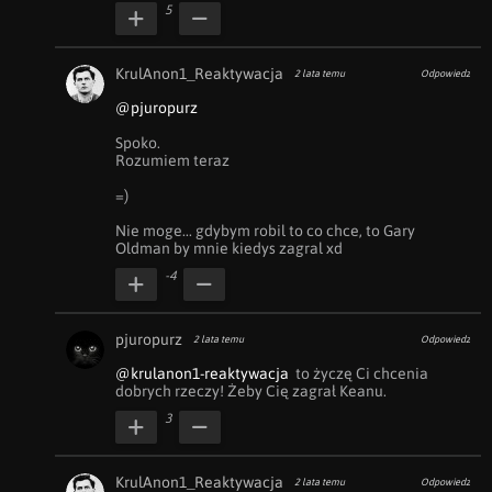
5
KrulAnon1_Reaktywacja
2 lata temu
Odpowiedz
@pjuropurz
Spoko.

Rozumiem teraz 

=)

Nie moge... gdybym robil to co chce, to Gary 
Oldman by mnie kiedys zagral xd
-4
pjuropurz
2 lata temu
Odpowiedz
@krulanon1-reaktywacja
  to życzę Ci chcenia 
dobrych rzeczy! Żeby Cię zagrał Keanu.
3
KrulAnon1_Reaktywacja
2 lata temu
Odpowiedz