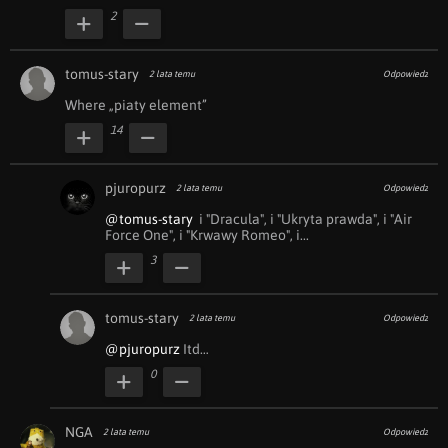
2
tomus-stary
2 lata temu
Odpowiedz
Where „piaty element”
14
pjuropurz
2 lata temu
Odpowiedz
@tomus-stary
  i "Dracula", i "Ukryta prawda", i "Air 
Force One", i "Krwawy Romeo", i...
3
tomus-stary
2 lata temu
Odpowiedz
@pjuropurz
 Itd…
0
NGA
2 lata temu
Odpowiedz