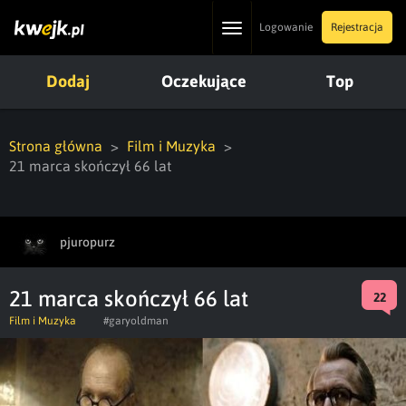
Toggle
Logowanie
Rejestracja
navigation
Dodaj
Oczekujące
Top
Strona główna
Film i Muzyka
21 marca skończył 66 lat
pjuropurz
21 marca skończył 66 lat
22
Film i Muzyka
#garyoldman