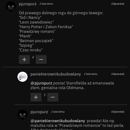
pjuropurz
2 lata temu
Odpowiedz
Od prawego dolnego rogu do górnego lewego:

"Sid i Nancy"

"Leon zawodowiec"

"Harry Potter i Zakon Feniksa"

"Prawdziwy romans"

"Mank"

"Batman początek"

"Szpieg"

"Czas mroku"
6
paniekierownikubudowlany
2 lata temu
Odpowiedz
@pjuropurz
 postać Stansfielda aż emanowała 
złem, genialna rola Oldmana..
5
pjuropurz
2 lata temu
Odpowiedz
@paniekierownikubudowlany
  prawda! Ale np. 
malutka rola w "Prawdziwym romansie" to też perła. 