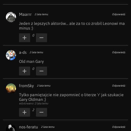
Maarrr
2 lata temu
Odpowiedz
Jeden z lepszych aktorów... ale za to co zrobił Leonowi ma 
minus :)
0
a-ds
2 lata temu
Odpowiedz
Old man Gary
0
fromSky
2 lata temu
Odpowiedz
Tylko pamiętajcie nie zapomnieć o literze 'r' jak szukacie 
Gary Oldman ;)
edytowano: 2 lata temu
2
nos-feratu
2 lata temu
Odpowiedz