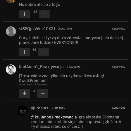
No dobra ale co z tego
-11
skSPQpxV6oe1CKZJ
2 lata temu
Odpowiedz
Gary, ludzie ci życzą dużo zdrowia i motywacji do dalszej 
pracy. Jacy ludzie? EVERYONE!!!
15
KrulAnon1_Reaktywacja
2 lata temu
Odpowiedz
[Tresc widoczna tylko dla uzytkownikow uslugi 
KwejkPremium]
edytowano: 2 lata temu
-4
pjuropurz
2 lata temu
Odpowiedz
@krulanon1-reaktywacja
  grę aktorską Oldmana 
ceniłam nim zrobiło się o nim naprawdę głośno. A 
Ty możesz robić, co chcesz ;)