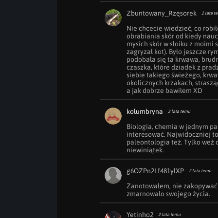
Zbuntowany_Rzęsorek
2 lata t
Nie chcecie wiedzieć, co rob
obrabiania skór od kiedy nau
mysich skór w słoiku z moimi s
zagryzał kot). Było jeszcze ry
podobała się ta krwawa, brudna
czaszka, które dziadek z prad
siebie takiego świeżego, krwa
okolicznych krzakach, strasząc
a jak dobrze bawiłem XD
kolumbryna
2 lata temu
Biologia, chemia w jednym pal
interesować. Najwidoczniej to
paleontologia też. Tylko weź d
niewiniątek.
g6OZPn2Lf481ylXP
2 lata temu
Zanotowałem, nie zakopywać s
zmarnowało swojego życia.
Yetinho2
2 lata temu