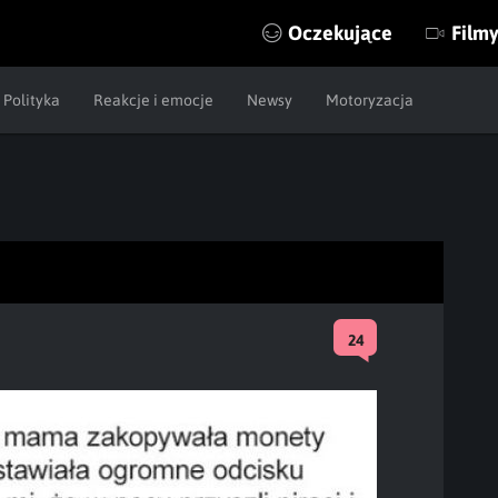
Oczekujące
Film
Polityka
Reakcje i emocje
Newsy
Motoryzacja
24