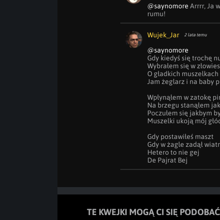
@saynomore
 Arrrr, Ja
rumu!
Wujek_Jar
2 lata temu
@saynomore
Gdy kiedyś się trochę n
Wybrałem się w złowiesz
O gładkich muszelkach
Jam żeglarz i na baby pi
Wpłynąłem w zatokę pir
Na brzegu stanąłem jak
Poczułem się jakbym był
Muszelki ukoją mój głód
Gdy postawiłeś maszt

Gdy w żagle zadął wiatr

Hetero to nie gej

De Pajrat Bej
TE KWEJKI MOGĄ CI SIĘ PODOBAĆ