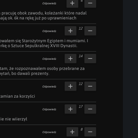
4
Odpowiedz
ja pracuję obok zawodu, koleżanki które nadal 
ają ok. 6k na rękę już po uprawnieniach
12
Odpowiedz
nowałem się Starożytnym Egiptem i mumiami. I 
ę o Sztuce Sepulkralnej XVIII Dynastii.
14
Odpowiedz
tam, że rozpoznawałem osoby przebrane za 
ytań, bo dawali prezenty.
12
Odpowiedz
zamian za korzyści
17
Odpowiedz
e nie wiierzył
8
Odpowiedz