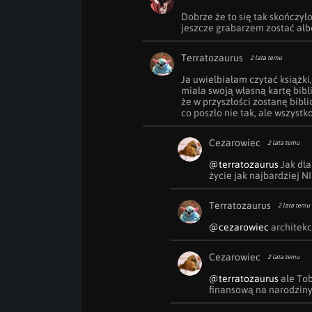
Dobrze że to się tak skończył
jeszcze grabarzem zostać alb
Terratozaurus
2 lata temu
Ja uwielbiałam czytać książki
miała swoją własną kartę bibli
że w przyszłości zostanę bibli
co poszło nie tak, ale wszyst
Cezarowiec
2 lata temu
@terratozaurus
 Jak dla
życie jak najbardziej 
Terratozaurus
2 lata temu
@cezarowiec
 architekc
Cezarowiec
2 lata temu
@terratozaurus
 ale To
finansową na narodziny 