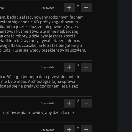
8
emu
Odpowiedz
iłem, będąc zafascynowany rodzinnym fachem 
czyłem się chodzić XD próby zagarbowania 
ikami to jeszcze luz, że tak powiem (myszy 
marstwo i kuśnierstwo, ale mnie najbardziej 
 część roboty, gdzie były jeszcze kości i 
ziadkiem też wykorzystywali. Narzucałem na 
wego flaka, czaszkę na łeb i tak biegałem po 
 ludzi. Ilu ja się wtedy przekleństw nauczyłem, 
4
Odpowiedz
cu. W ciągu jednego dnia przestało mnie to 
 nie było moje. Archeologia fajna sprawa, 
ostań się na praktyki czy co tam jest. Rzeź 
2
Odpowiedz
karbów w piaskownicy, aby dziecko nie 
8
Odpowiedz