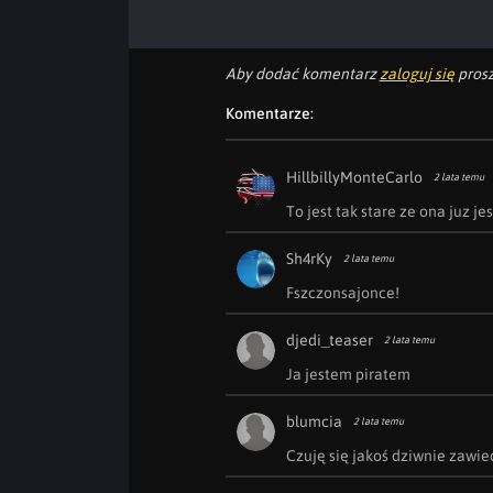
Aby dodać komentarz
zaloguj się
prosz
Komentarze:
HillbillyMonteCarlo
2 lata temu
To jest tak stare ze ona juz j
Sh4rKy
2 lata temu
Fszczonsajonce!
djedi_teaser
2 lata temu
Ja jestem piratem
blumcia
2 lata temu
Czuję się jakoś dziwnie zawie