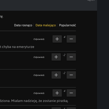
ę.
Data rosnąco
Data malejąco
Popularność
4
Odpowiedz
est chyba na emeryturze
-2
Odpowiedz
-2
Odpowiedz
4
Odpowiedz
dziona. Miałam nadzieję, że zostanie piratką. 