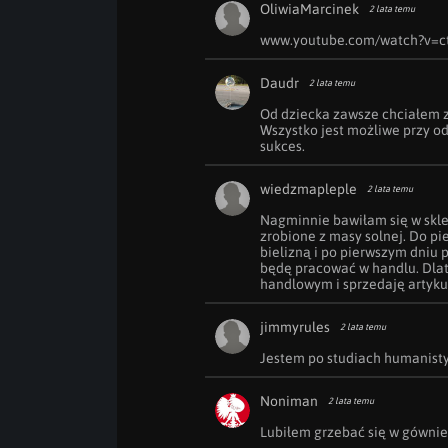
OliwiaMarcinek
2 lata temu
www.youtube.com/watch?v=
Daudr
2 lata temu
Od dziecka zawsze chciałem z
Wszystko jest możliwe przy o
sukces.
wiedzmapleple
2 lata temu
Nagminnie bawiłam się w sklep 
zrobione z masy solnej. Do pie
bielizną i po pierwszym dniu 
będę pracować w handlu. Dlat
handlowym i sprzedaję artyku
jimmyrules
2 lata temu
Jestem po studiach humanisty
Noniman
2 lata temu
Lubiłem grzebać się w gównie,