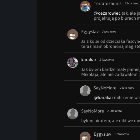
Terratozaurus
2 lata temu
@cezarowiec
 tak, ale 
projektują po biurach m
Eggyslav
2 lata temu
Ja z kolei od dzieciaka fascy
teraz mam obronioną magisterk
karakar
2 lata temu
Jak byłem bardzo mały pamię
Mikołaja, ale nie zadawałem p
SayNoMore
2 lata temu
@karakar
 milczenie w 
SayNoMore
2 lata temu
byłem piratem, ale nikt we mni
Eggyslav
2 lata temu