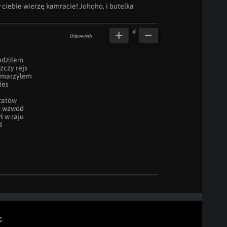
 w ciebie wierzę kamracie! Johoho, i butelka 
6
Odpowiedz
udziłem

czy rejs

 marzyłem

es

atów

 wzwód

 w raju



: