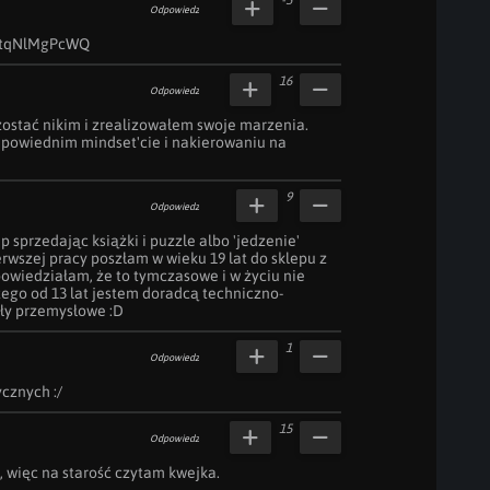
-5
Odpowiedz
ctqNlMgPcWQ
16
Odpowiedz
ostać nikim i zrealizowałem swoje marzenia. 
dpowiednim mindset'cie i nakierowaniu na 
9
Odpowiedz
sprzedając książki i puzzle albo 'jedzenie' 
rwszej pracy poszłam w wieku 19 lat do sklepu z 
powiedziałam, że to tymczasowe i w życiu nie 
ego od 13 lat jestem doradcą techniczno-
ły przemysłowe :D
1
Odpowiedz
cznych :/
15
Odpowiedz
 więc na starość czytam kwejka.