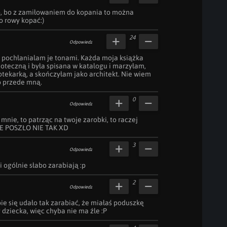
o, bo z zamiłowaniem do kopania to można 
o rowy kopać:)
24
Odpowiedz
, pochłanialam je tonami. Każda moja książka 
oteczną i była spisana w katalogu i marzyłam, 
otekarką, a skończyłam jako architekt. Nie wiem 
ko przede mną.
0
Odpowiedz
 mnie, to patrząc na twoje zarobki, to raczej 
NIE POSZŁO NIE TAK XD
3
Odpowiedz
i ogólnie słabo zarabiają :p
2
Odpowiedz
bie się udało tak zarabiać, że miałaś poduszkę 
dziecka, więc chyba nie ma źle :P