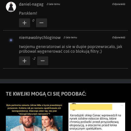
daniel-nagag
2 lata temu
Odpowiedz
Parskłem!
0
niemawolnychloginow
2 lata temu
Odpowiedz
twojemu generatorowi ai sie w dupie poprzewracało, jak 
próbował wygenerować coś co blokują filtry ;)
-2
TE KWEJKI MOGĄ CI SIĘ PODOBAĆ: