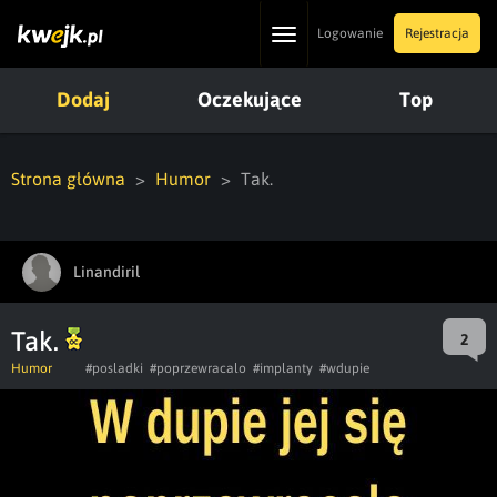
Toggle
Logowanie
Rejestracja
navigation
Dodaj
Oczekujące
Top
Strona główna
Humor
Tak.
Linandiril
Tak.
2
Humor
#posladki
#poprzewracalo
#implanty
#wdupie