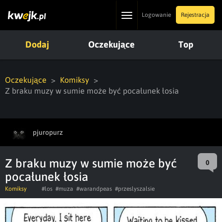
Toggle
Logowanie
Rejestracja
navigation
Dodaj
Oczekujące
Top
Oczekujące
Komiksy
Z braku muzy w sumie może być pocałunek łosia
pjuropurz
Z braku muzy w sumie może być
0
pocałunek łosia
Komiksy
#los
#muza
#warandpeas
#przeslyszalsie