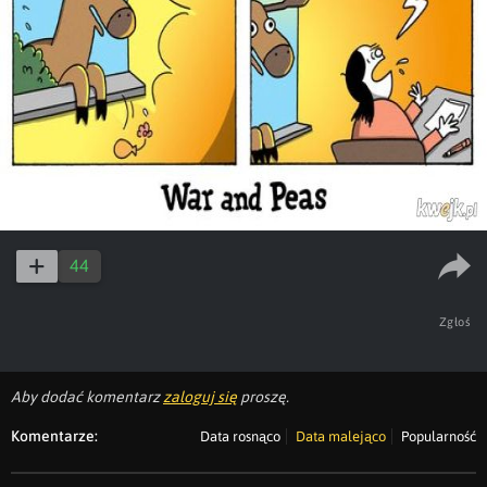
44
Zgłoś
Aby dodać komentarz
zaloguj się
proszę.
Komentarze:
Data rosnąco
Data malejąco
Popularność