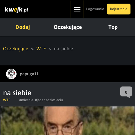
Toggle
Logowanie
Rejestracja
navigation
Dodaj
Oczekujące
Top
Oczekujące
WTF
na siebie
papuga11
na siebie
0
WTF
#miesnie
#jedenzdziesieciu