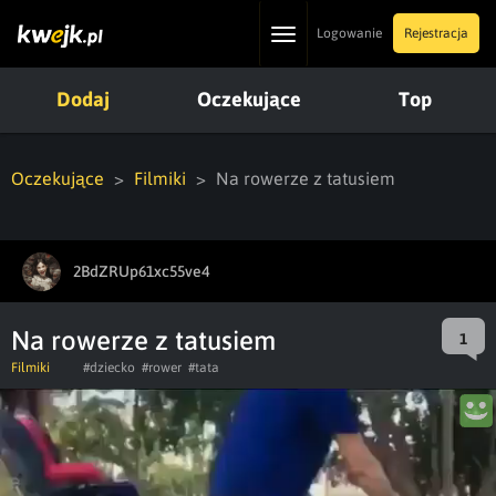
Toggle
Logowanie
Rejestracja
navigation
Dodaj
Oczekujące
Top
Oczekujące
Filmiki
Na rowerze z tatusiem
2BdZRUp61xc55ve4
Na rowerze z tatusiem
1
Filmiki
#dziecko
#rower
#tata