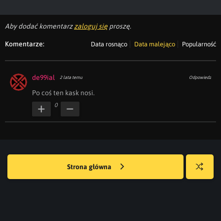
Aby dodać komentarz
zaloguj się
proszę.
Komentarze:
Data rosnąco
Data malejąco
Popularność
de99ial
2 lata temu
Odpowiedz
Po coś ten kask nosi.
0
Strona główna
Losuj
kwejka