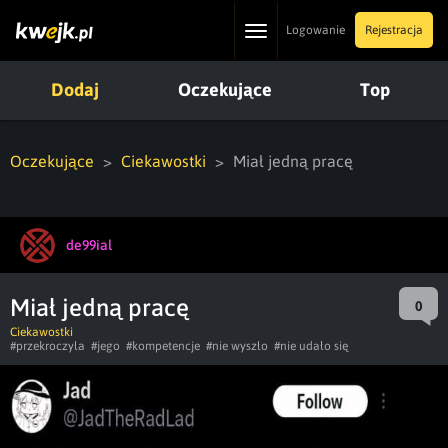
Toggle
Logowanie
Rejestracja
navigation
Dodaj
Oczekujące
Top
Oczekujące
Ciekawostki
Miał jedną pracę
de99ial
Miał jedną pracę
0
Ciekawostki
#przekroczyla
#jego
#kompetencje
#nie wyszło
#nie udało się