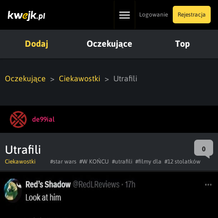
Toggle
Logowanie
Rejestracja
navigation
Dodaj
Oczekujące
Top
Oczekujące
Ciekawostki
Utrafili
de99ial
Utrafili
0
Ciekawostki
#star wars
#W KOŃCU
#utrafili
#filmy dla
#12 stolatków