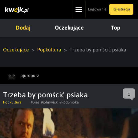
Toggle
Logowanie
Rejestracja
navigation
Dodaj
Oczekujące
Top
Oczekujące
Popkultura
Trzeba by pomścić psiaka
pjuropurz
Trzeba by pomścić psiaka
1
Popkultura
#pies
#johnwick
#RódSmoka