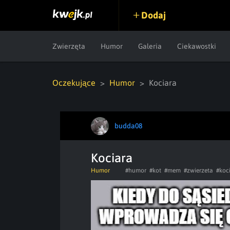
Dodaj
Zwierzęta
Humor
Galeria
Ciekawostki
Oczekujące
Humor
Kociara
budda08
Kociara
Humor
#humor
#kot
#mem
#zwierzeta
#koc