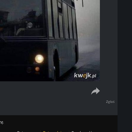
Zgłoś
ę.