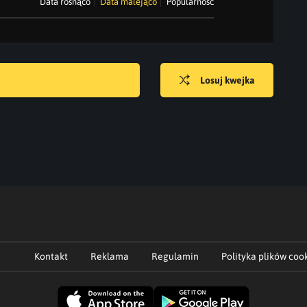
Data rosnąco
Data malejąco
Popularność
Losuj kwejka
Kontakt
Reklama
Regulamin
Polityka plików coo