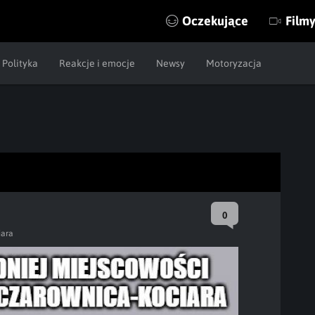
Oczekujące
Film
Polityka
Reakcje i emocje
Newsy
Motoryzacja
0
iara