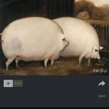
572
Zgłoś