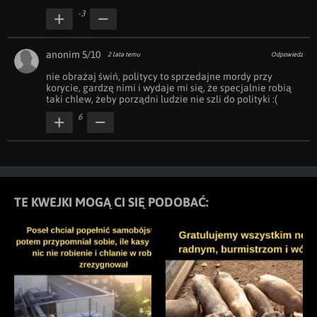
-3
anonim 5/10
2 lata temu
Odpowiedz
nie obrażaj świń, politycy to sprzedajne mordy przy 
korycie, gardzę nimi i wydaje mi się, że specjalnie robią 
taki chlew, żeby porządni ludzie nie szli do polityki :( 
6
TE KWEJKI MOGĄ CI SIĘ PODOBAĆ: