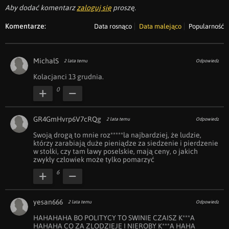
Aby dodać komentarz
zaloguj się
proszę.
Komentarze:
Data rosnąco
Data malejąco
Popularność
MichałS
2 lata temu
Odpowiedz
Kolacjanci 13 grudnia.
0
GR4GmHvrp6V7cRQg
2 lata temu
Odpowiedz
Swoją drogą to mnie roz*****la najbardziej, że ludzie, 
którzy zarabiają duże pieniądze za siedzenie i pierdzenie 
w stołki, czy tam ławy poselskie, mają ceny, o jakich 
zwykły człowiek może tylko pomarzyć
6
yesan666
2 lata temu
Odpowiedz
HAHAHAHA BO POLITYCY TO SWINIE CZAISZ K***A 
HAHAHA CO ZA ZLODZIEJE I NIEROBY K***A HAHA