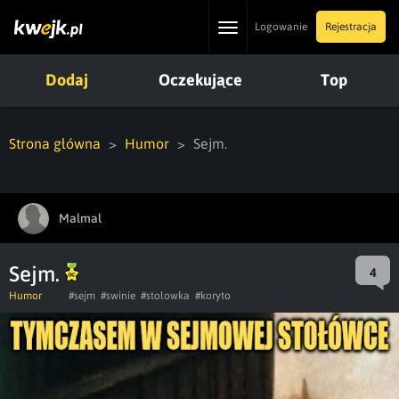
Toggle
Logowanie
Rejestracja
navigation
Dodaj
Oczekujące
Top
Strona główna
Humor
Sejm.
Malmal
Sejm.
4
Humor
#sejm
#swinie
#stolowka
#koryto