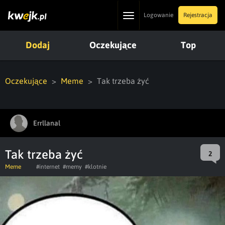
Toggle
Logowanie
Rejestracja
navigation
Dodaj
Oczekujące
Top
Oczekujące
Meme
Tak trzeba żyć
Errllanal
Tak trzeba żyć
2
Meme
#internet
#memy
#klotnie