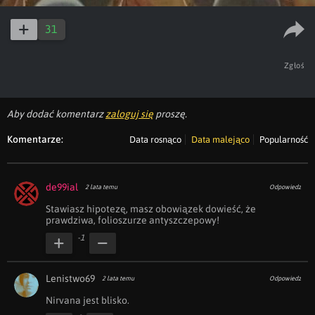
31
Zgłoś
Aby dodać komentarz
zaloguj się
proszę.
Komentarze:
Data rosnąco
Data malejąco
Popularność
de99ial
2 lata temu
Odpowiedz
Stawiasz hipotezę, masz obowiązek dowieść, że 
prawdziwa, folioszurze antyszczepowy!
-1
Lenistwo69
2 lata temu
Odpowiedz
Nirvana jest blisko.