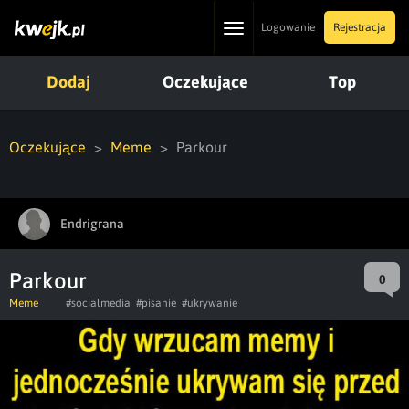
Toggle
Logowanie
Rejestracja
navigation
Dodaj
Oczekujące
Top
Oczekujące
Meme
Parkour
Endrigrana
Parkour
0
Meme
#socialmedia
#pisanie
#ukrywanie