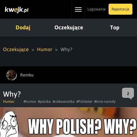
Toggle
Logowanie
Rejestracja
navigation
Dodaj
Oczekujące
Top
Oczekujące
Humor
Why?
Remku
Why?
2
Humor
#humor
#polska
#ciekawostka
#Poliester
#Inne narody