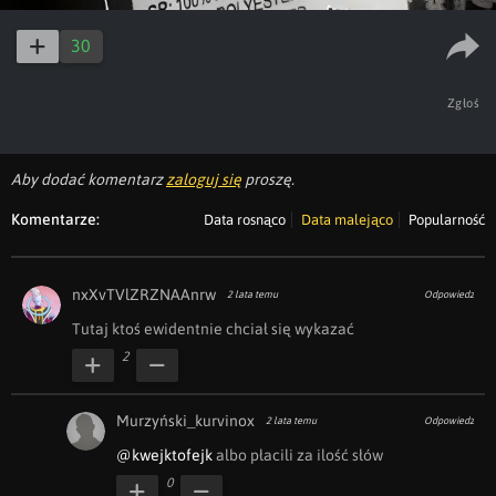
30
Zgłoś
Aby dodać komentarz
zaloguj się
proszę.
Komentarze:
Data rosnąco
Data malejąco
Popularność
nxXvTVlZRZNAAnrw
2 lata temu
Odpowiedz
Tutaj ktoś ewidentnie chciał się wykazać
2
Murzyński_kurvinox
2 lata temu
Odpowiedz
@kwejktofejk
 albo płacili za ilość słów
0