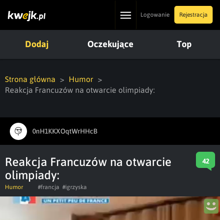
Toggle
Logowanie
Rejestracja
navigation
Dodaj
Oczekujące
Top
Strona główna
Humor
Reakcja Francuzów na otwarcie olimpiady:
0nH1KKXOqtWrHHcB
Reakcja Francuzów na otwarcie
42
olimpiady:
Humor
#francja
#igrzyska