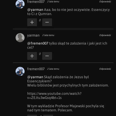
fremen007
2 lata temu
Odpowiedz
@yarman
 Aaa, bo to nie jest oczywiste. Essenczycy 
to Ci z Qumran.
0
yarman
2 lata temu
Odpowiedz
@fremen007
 tylko skąd te założenia i jaki jest ich 
cel?
0
fremen007
2 lata temu
Odpowiedz
@yarman
 Skąd założenia że Jezus był 
Essenczykiem?

Wielu biblistów jest przychylnych tym założeniom. 

https://www.youtube.com/watch?
v=ZEJtu3wGsq4&t=1s

W tym wykładzie Profesor Majewski pochyla się 
nad tym tematem. Polecam.