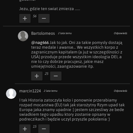
Jezu, gdzie ten swiat zmierza ......
56
Bartolomeos
2 lata temu
Odpowiedz
@nag666
 Jak to jak. Oni za takie pomysły dostają 
teraz medale i awanse... We wszystkich korpo z 
zagranicznym kapitałem (a już w szczególności z 
USA) przoduje przede wszystkim ideologia DEI, a 
nie to czy dobrze pracujesz, jakie masz 
umiejętności, zaangazowanie itp.
25
marcin1224
2 lata temu
Odpowiedz
I tak Historia zatoczyła kolo i ponownie przerabiamy 
rozpad mocarstwa (EU) tak jak starożytny Rzym upad tak 
Europa jaka znamy upadnie :) jestem szczesliwy ze bede 
swiadkiem tego upadku ktory zostanie opisany w 
podreczikach i będzie uczył przyszłe pokolenia :)
15