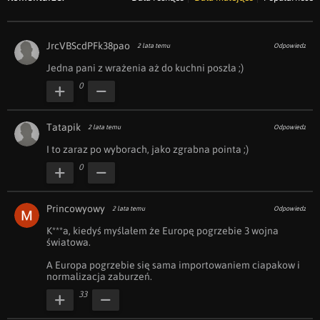
JrcVBScdPFk38pao
2 lata temu
Odpowiedz
Jedna pani z wrażenia aż do kuchni poszła ;)
0
Tatapik
2 lata temu
Odpowiedz
I to zaraz po wyborach, jako zgrabna pointa ;)
0
Princowyowy
2 lata temu
Odpowiedz
K***a, kiedyś myślałem że Europę pogrzebie 3 wojna 
światowa.

A Europa pogrzebie się sama importowaniem ciapakow i 
normalizacja zaburzeń.
33