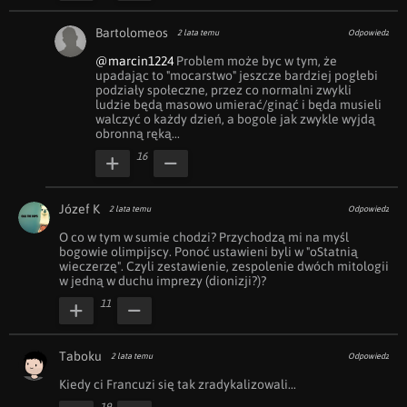
Bartolomeos
2 lata temu
Odpowiedz
@marcin1224
 Problem może byc w tym, że 
upadając to "mocarstwo" jeszcze bardziej pogłebi 
podziały społeczne, przez co normalni zwykli 
ludzie będą masowo umierać/ginąć i będa musieli 
walczyć o każdy dzień, a bogole jak zwykle wyjdą 
obronną ręką...
16
Józef K
2 lata temu
Odpowiedz
O co w tym w sumie chodzi? Przychodzą mi na myśl 
bogowie olimpijscy. Ponoć ustawieni byli w "oStatnią 
wieczerzę". Czyli zestawienie, zespolenie dwóch mitologii 
w jedną w duchu imprezy (dionizji?)?
11
Taboku
2 lata temu
Odpowiedz
Kiedy ci Francuzi się tak zradykalizowali...