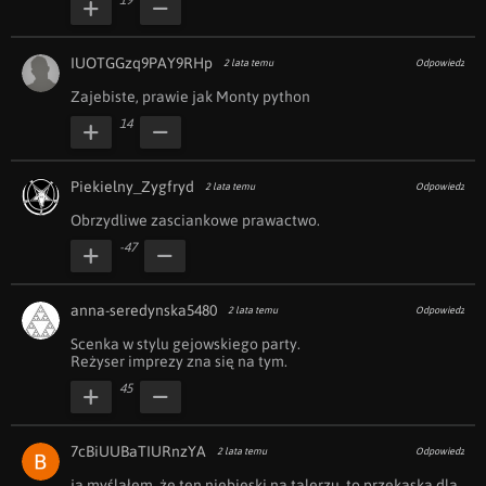
19
IUOTGGzq9PAY9RHp
2 lata temu
Odpowiedz
Zajebiste, prawie jak Monty python
14
Piekielny_Zygfryd
2 lata temu
Odpowiedz
Obrzydliwe zasciankowe prawactwo.
-47
anna-seredynska5480
2 lata temu
Odpowiedz
Scenka w stylu gejowskiego party. 

Reżyser imprezy zna się na tym.
45
7cBiUUBaTIURnzYA
2 lata temu
Odpowiedz
ja myślałem, że ten niebieski na talerzu, to przekąska dla 