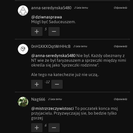
anna-seredynska5480
2 lata temu
Odpowiedz
@dziwnasprawa
Mógł być Saduceuszem.
5
0nH1KKXOqtWrHHcB
2 lata temu
Odpowiedz
@anna-seredynska5480
 Nie był. Każdy obeznany z 
NT wie że był faryzeuszem a sprzeczki między nimi 
określa się jako "sprzeczki rodzinne".

Ale tego na katechezie już nie uczą..
-12
Nag666
2 lata temu
Odpowiedz
@mistrzrzeczywistosci
 To poczatek konca moj 
przyjacielu. Przyzwyczajaj sie, bo bedzie tylko 
gorzej
6