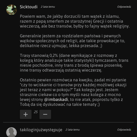
Sicktoudi
2 lata temu
Odpowiedz
Powiem wam, że jakby dorzucili tam wątek z islamu, 
razem z papą smerfem ze starożytnej Grecji i ostatnia 
wieczerzą, ale bez transów, byłby to fajny wątek religijny. 

Generalnie jestem za rozdziałem państwa i pewnych 
wątków społecznych od religii, ale takie prowokacje to, 
delikatnie rzecz ujmując, lekka przesada. ;) 

Trasy stanowią 0,2% (dane wynikające z rozmowy z 
kolegą który analizuje takie statystyki) tymczasem, trans 
niesie pochodnie, inny trans z brodą śpiewa piosenkę, 
inne transy odtwarzają ostatnią wieczerzę.

Ostatnio pewien rozmówca na kwejku, zadał mi pytanie 
"czy to wciskanie ci transów przy każdej możliwej okazji 
jest teraz z nami w pokoju?" Tak kolego jest. Jestem 
strasznie ciekaw co o tym myśli nasz kolega z mocno 
lewej strony 
@imbaskadi
, to nie atak, poprostu tylko z 
Tobą da się dyskutować na takie tematy ;)
25
takiloginjużwystępuje
2 lata temu
Odpowiedz