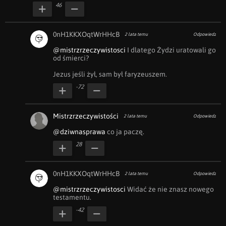
46
0nH1KKXOqtWrHHcB
2 lata temu
Odpowiedz
@mistrzrzeczywistosci
 I dlatego Żydzi uratowali go 
od śmierci?

Jezus jeśli żył, sam był faryzeuszem.
-72
Mistrzrzeczywistości
2 lata temu
Odpowiedz
@dziwnasprawa
 co ja paczę.
28
0nH1KKXOqtWrHHcB
2 lata temu
Odpowiedz
@mistrzrzeczywistosci
 Widać że nie znasz nowego 
testamentu.
-42