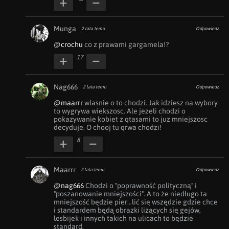
Munga
2 lata temu
Odpowiedz
@crochu
 co z prawami gargamela!?
17
Nag666
2 lata temu
Odpowiedz
@maarrr
 wlasnie o to chodzi. Jak idziesz na wybory 
to wygrywa wiekszosc. Ale jezeli chodzi o 
pokazywanie kobiet z qtasami to juz mniejszosc 
decyduje. O chooj tu qrwa chodzi!
8
Maarrr
2 lata temu
Odpowiedz
@nag666
 Chodzi o "poprawność polityczną" i 
"poszanowanie mniejszości". A to że niedługo ta 
mniejszość będzie pier...lić się wszędzie gdzie chce 
i standardem będą obrazki liżących się gejów, 
lesbijek i innych takich na ulicach to będzie 
standard.