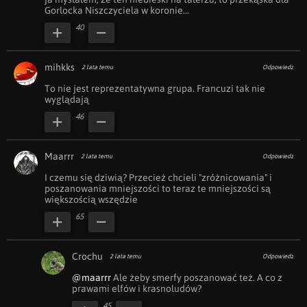
Gorlocka Niszczyciela w koronie...
40
mihkks
2 lata temu
Odpowiedz
To nie jest reprezentatywna grupa. Francuzi tak nie 
wyglądają
46
Maarrr
2 lata temu
Odpowiedz
I czemu się dziwią? Przecież chcieli "zróżnicowania" i 
poszanowania mniejszości to teraz te mniejszości są 
większością wszędzie
65
Crochu
2 lata temu
Odpowiedz
@maarrr
 Ale żeby smerfy poszanować też. A co z 
prawami elfów i krasnoludów?
45