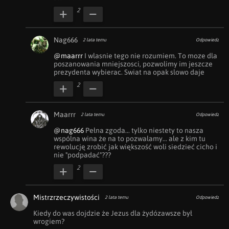
2
Nag666
2 lata temu
Odpowiedz
@maarrr
 I wlasnie tego nie rozumiem. To moze dla 
poszanowania mniejszosci, pozwolimy im jeszcze 
prezydenta wybierac. Swiat na opak slowo daje
2
Maarrr
2 lata temu
Odpowiedz
@nag666
 Pełna zgoda... tylko niestety to nasza 
wspólna wina że na to pozwalamy... ale z kim tu 
rewolucję zrobić jak większość woli siedzieć cicho i 
nie "podpadać"???
2
Mistrzrzeczywistości
2 lata temu
Odpowiedz
Kiedy do was dojdzie że Jezus dla żydózawsze był 
wrogiem?