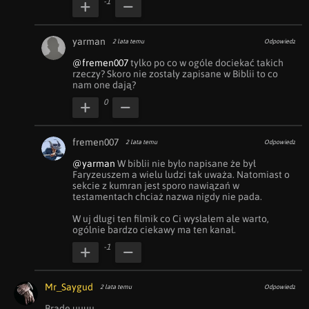
-1
yarman
2 lata temu
Odpowiedz
@fremen007
 tylko po co w ogóle dociekać takich 
rzeczy? Skoro nie zostały zapisane w Biblii to co 
nam one dają?
0
fremen007
2 lata temu
Odpowiedz
@yarman
 W biblii nie było napisane że był 
Faryzeuszem a wielu ludzi tak uważa. Natomiast o 
sekcie z kumran jest sporo nawiązań w 
testamentach chciaż nazwa nigdy nie pada. 

W uj długi ten filmik co Ci wysłałem ale warto, 
ogólnie bardzo ciekawy ma ten kanał.
-1
Mr_Saygud
2 lata temu
Odpowiedz
Brade uuuu