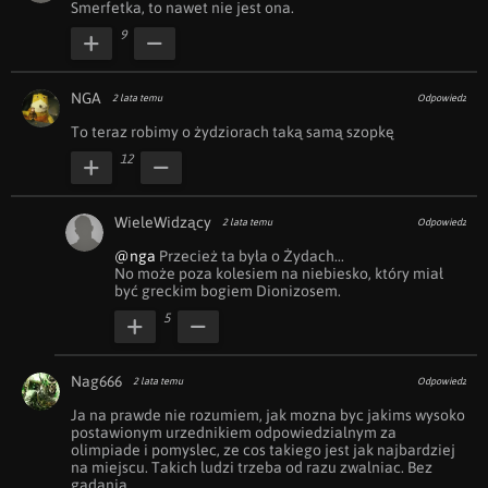
Smerfetka, to nawet nie jest ona.
9
NGA
2 lata temu
Odpowiedz
To teraz robimy o żydziorach taką samą szopkę
12
WieleWidzący
2 lata temu
Odpowiedz
@nga
 Przecież ta była o Żydach...

No może poza kolesiem na niebiesko, który miał 
być greckim bogiem Dionizosem.
5
Nag666
2 lata temu
Odpowiedz
Ja na prawde nie rozumiem, jak mozna byc jakims wysoko 
postawionym urzednikiem odpowiedzialnym za 
olimpiade i pomyslec, ze cos takiego jest jak najbardziej 
na miejscu. Takich ludzi trzeba od razu zwalniac. Bez 
gadania. 
