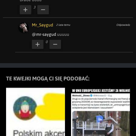
3
Mr_Saygud
2 lata temu
Odpowiedz
@mr-saygud
 uuuuu
0
TE KWEJKI MOGĄ CI SIĘ PODOBAĆ: