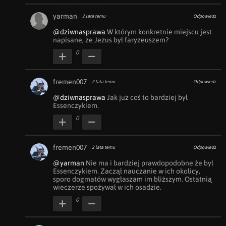
yarman
2 lata temu
Odpowiedz
@dziwnasprawa
 W którym konkretnie miejscu jest 
napisane, że Jezus był faryzeuszem?
0
fremen007
2 lata temu
Odpowiedz
@dziwnasprawa
 Jak już coś to bardziej był 
Essenczykiem.
0
fremen007
2 lata temu
Odpowiedz
@yarman
 Nie ma i bardziej prawdopodobne że był 
Essenczykiem. Zaczął nauczanie w ich okolicy, 
sporo dogmatów wygłaszam im bliższym. Ostatnią 
wieczerze spożywał w ich osadzie.
0