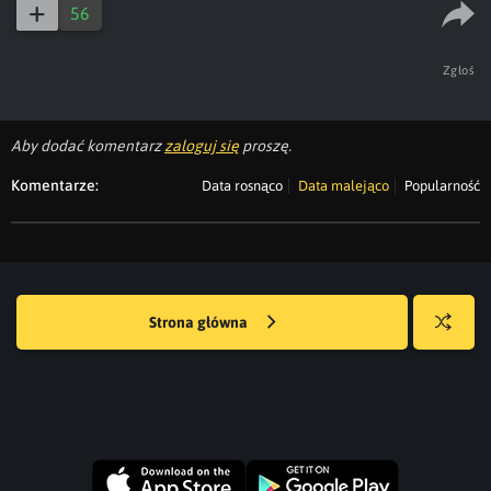
56
Zgłoś
Aby dodać komentarz
zaloguj się
proszę.
Komentarze:
Data rosnąco
Data malejąco
Popularność
Strona główna
Losuj
kwejka