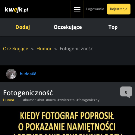
Toggle
Logowanie
Rejestracja
navigation
Dodaj
Oczekujące
Top
Oczekujące
Humor
Fotogeniczność
budda08
Fotogeniczność
0
Humor
#humor
#kot
#mem
#zwierzeta
#fotogeniczny