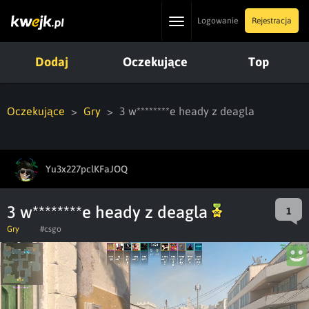
Toggle
Logowanie
Rejestracja
navigation
Dodaj
Oczekujące
Top
Oczekujące
Gry
3 w********e heady z deagla
Yu3x227pclKFaJOQ
3 w********e heady z deagla
1
Gry
#csgo