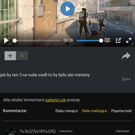
Play
00:28
Play
Enable
PIP
Ent
captions
ful
6
jak by ten 3 na nuke siadł to by było ale niestety
Zgłoś
Aby dodać komentarz
zaloguj się
proszę.
Komentarze:
Data rosnąco
Data malejąco
Popularność
Yu3x227pclKFaJOQ
2 lata temu
Odpowiedz