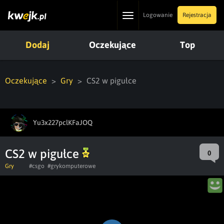
Toggle
Logowanie
Rejestracja
navigation
Dodaj
Oczekujące
Top
Oczekujące
Gry
CS2 w pigułce
Yu3x227pclKFaJOQ
CS2 w pigułce
0
Gry
#csgo
#grykomputerowe