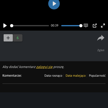
Play
00:39
Play
Enable
PIP
Ent
captions
ful
6
Zgłoś
Aby dodać komentarz
zaloguj się
proszę.
Komentarze:
Data rosnąco
Data malejąco
Popularność