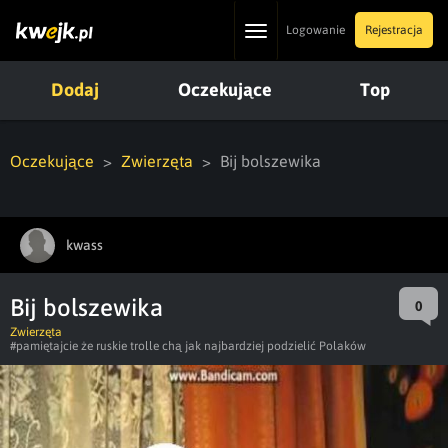
Toggle
Logowanie
Rejestracja
navigation
Dodaj
Oczekujące
Top
Oczekujące
Zwierzęta
Bij bolszewika
kwass
Bij bolszewika
0
Zwierzęta
#pamiętajcie że ruskie trolle chą jak najbardziej podzielić Polaków